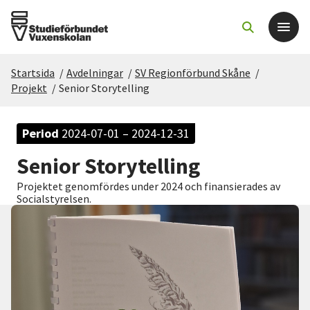
Startsida
/
Avdelningar
/
SV Regionförbund Skåne
/
Det här gör vi
Projekt
/
Senior Storytelling
För dig som
Period
2024-07-01 – 2024-12-31
Senior Storytelling
Sök kurser och evenemang
Projektet genomfördes under 2024 och finansierades av
Socialstyrelsen.
Om SV
Starta studiecirkel
Cirkelledare