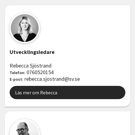
Utvecklingsledare
Rebecca Sjöstrand
0760520154
Telefon:
rebecca.sjostrand@sv.se
E-post:
Läs mer om Rebecca