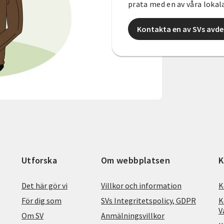
prata med en av våra loka
Kontakta en av SVs avde
Utforska
Om webbplatsen
K
Det här gör vi
Villkor och information
K
För dig som
SVs Integritetspolicy, GDPR
K
V
Om SV
Anmälningsvillkor