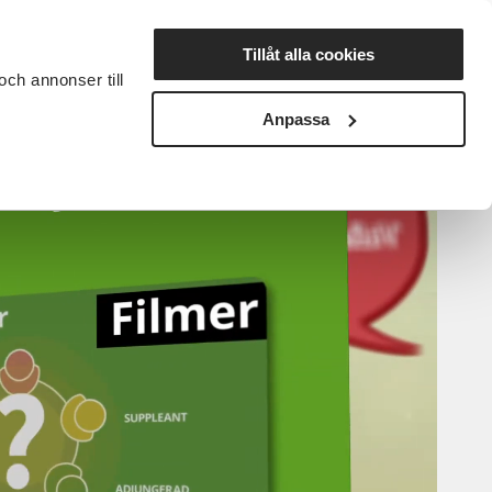
Lyssna
Tillåt alla cookies
och annonser till
rta studiecirkel
Cirkelledare
Nyheter
Avdelningar
Anpassa