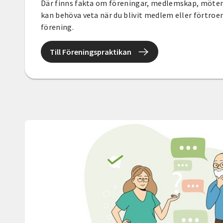
Där finns fakta om föreningar, medlemskap, möten,
kan behöva veta när du blivit medlem eller förtroen
förening.
Till Föreningspraktikan