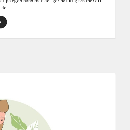
et på egen hand men det ger naturligtvis mer att
g det.