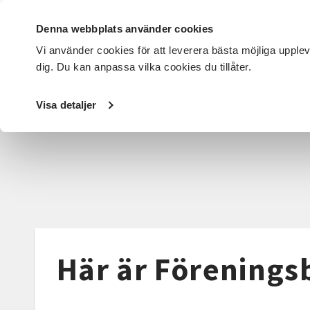
Denna webbplats använder cookies
Vi använder cookies för att leverera bästa möjliga upple
dig. Du kan anpassa vilka cookies du tillåter.
DET HÄR GÖR VI
FÖR DIG SOM
SÖK KURSER OCH EVENE
Visa detaljer
Startsida
/
Det här gör vi
/
Föreningslivet
/
Föreningsbo
Här är Förenings