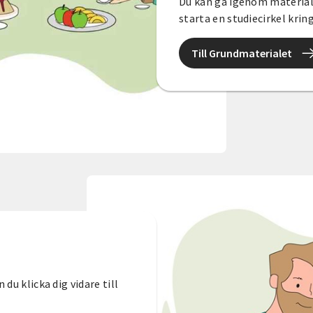
Du kan gå igenom material
starta en studiecirkel krin
Till Grundmaterialet
du klicka dig vidare till