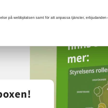
Sök
velse på webbplatsen samt för att anpassa tjänster, erbjudanden 
Om SV
Sta
MANG
xen
boxen!