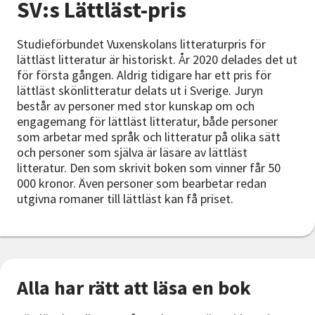
SV:s Lättläst-pris
Nyheter
Studieförbundet Vuxenskolans litteraturpris för
Avdelningar
lättläst litteratur är historiskt. År 2020 delades det ut
för första gången. Aldrig tidigare har ett pris för
lättläst skönlitteratur delats ut i Sverige. Juryn
består av personer med stor kunskap om och
Lyssna
engagemang för lättläst litteratur, både personer
som arbetar med språk och litteratur på olika sätt
och personer som själva är läsare av lättläst
litteratur. Den som skrivit boken som vinner får 50
000 kronor. Även personer som bearbetar redan
utgivna romaner till lättläst kan få priset.
Alla har rätt att läsa en bok