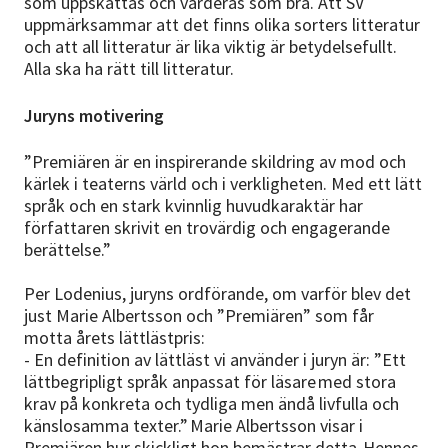
som uppskattas och värderas som bra. Att SV
uppmärksammar att det finns olika sorters litteratur
och att all litteratur är lika viktig är betydelsefullt.
Alla ska ha rätt till litteratur.
Juryns motivering
”Premiären är en inspirerande skildring av mod och
kärlek i teaterns värld och i verkligheten. Med ett lätt
språk och en stark kvinnlig huvudkaraktär har
författaren skrivit en trovärdig och engagerande
berättelse.”
Per Lodenius, juryns ordförande, om varför blev det
just Marie Albertsson och ”Premiären” som får
motta årets lättlästpris:
- En definition av lättläst vi använder i juryn är: ”Ett
lättbegripligt språk anpassat för läsare med stora
krav på konkreta och tydliga men ändå livfulla och
känslosamma texter.” Marie Albertsson visar i
Premiären hur skickligt hon bemästrar detta. Hennes