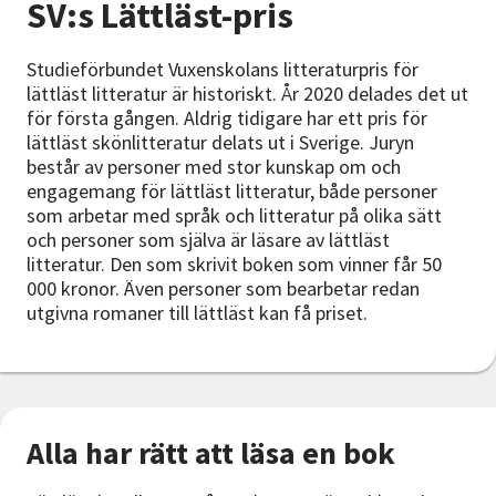
SV:s Lättläst-pris
Nyheter
Studieförbundet Vuxenskolans litteraturpris för
Avdelningar
lättläst litteratur är historiskt. År 2020 delades det ut
för första gången. Aldrig tidigare har ett pris för
lättläst skönlitteratur delats ut i Sverige. Juryn
består av personer med stor kunskap om och
Lyssna
engagemang för lättläst litteratur, både personer
som arbetar med språk och litteratur på olika sätt
och personer som själva är läsare av lättläst
litteratur. Den som skrivit boken som vinner får 50
000 kronor. Även personer som bearbetar redan
utgivna romaner till lättläst kan få priset.
Alla har rätt att läsa en bok