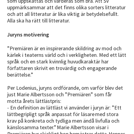
som uppskattas och värderas som bra. Att SV
uppmärksammar att det finns olika sorters litteratur
och att all litteratur är lika viktig är betydelsefullt.
Alla ska ha rätt till litteratur.
Juryns motivering
”Premiären är en inspirerande skildring av mod och
kärlek i teaterns värld och i verkligheten. Med ett lätt
språk och en stark kvinnlig huvudkaraktär har
författaren skrivit en trovärdig och engagerande
berättelse.”
Per Lodenius, juryns ordförande, om varför blev det
just Marie Albertsson och ”Premiären” som får
motta årets lättlästpris:
- En definition av lättläst vi använder i juryn är: ”Ett
lättbegripligt språk anpassat för läsare med stora
krav på konkreta och tydliga men ändå livfulla och
känslosamma texter.” Marie Albertsson visar i
Premiären hur skickligt hon bemästrar detta. Hennes