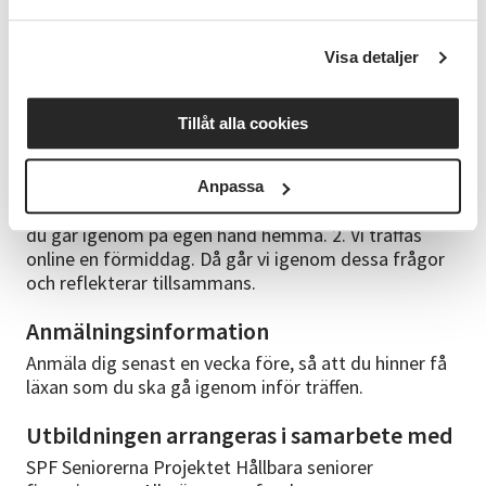
Cirkelledare
Jenny Herz, verksamhetsutvecklare, SV, samt
Visa detaljer
utbildad cirkelledarutbildare.
Tillåt alla cookies
Upplägg
1. Ett webbaserat studiematerial
"Cirkelledarutbildning Grund" med reflektionsfrågor,
Anpassa
samt Utbildningsmaterialet "Hållbara seniorer" som
du går igenom på egen hand hemma. 2. Vi träffas
online en förmiddag. Då går vi igenom dessa frågor
och reflekterar tillsammans.
Anmälningsinformation
Anmäla dig senast en vecka före, så att du hinner få
läxan som du ska gå igenom inför träffen.
Utbildningen arrangeras i samarbete med
SPF Seniorerna Projektet Hållbara seniorer