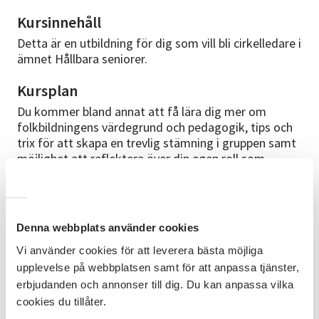
Kursinnehåll
Detta är en utbildning för dig som vill bli cirkelledare i
ämnet Hållbara seniorer.
Kursplan
Du kommer bland annat att få lära dig mer om
folkbildningens värdegrund och pedagogik, tips och
trix för att skapa en trevlig stämning i gruppen samt
möjlighet att reflektera över din egen roll som
cirkelledare. Vi blandar teori, samtal och reflektion. Vi
kommer även att gå igenom studiematerialet
Hållbara seniorer, samt samtala om hur man
lämpligen kan lägga upp sin studiecirkel.
Denna webbplats använder cookies
Studiematerial
Vi använder cookies för att leverera bästa möjliga
upplevelse på webbplatsen samt för att anpassa tjänster,
SVs Cirkelledarutbildning
Cirkelledarutbildning
samt
erbjudanden och annonser till dig. Du kan anpassa vilka
SPF Seniorernas utbildningsmaterial Hållbara
cookies du tillåter.
seniorer
Hållbara seniorer