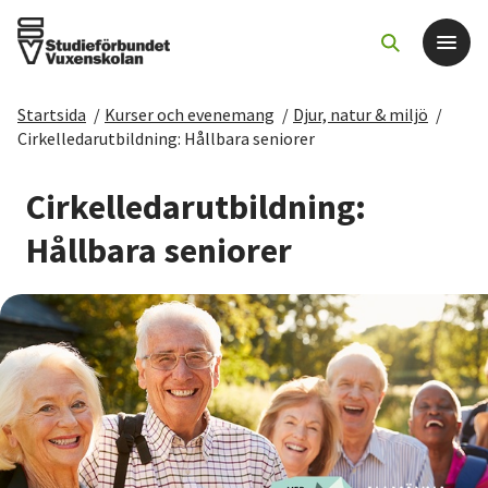
Startsida
/
Kurser och evenemang
/
Djur, natur & miljö
/
Det här gör vi
Cirkelledarutbildning: Hållbara seniorer
För dig som
Cirkelledarutbildning:
Hållbara seniorer
Sök kurser och evenemang
Om SV
Starta studiecirkel
Cirkelledare