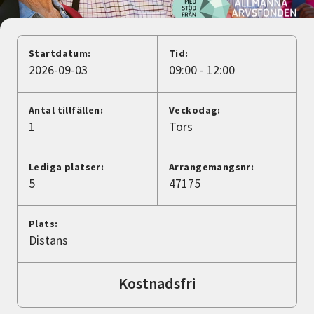
Nyheter
Avdelningar
Startdatum:
Tid:
2026-09-03
09:00 - 12:00
Lyssna
Antal tillfällen:
Veckodag:
1
Tors
Lediga platser:
Arrangemangsnr:
5
47175
Plats:
Distans
Kostnadsfri