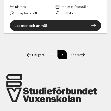
Distans
Datum ej fastställt
Tid ej fastställt
5 Tillfällen
Läs mer och anmäl
Tidigare
1
2
Nästa