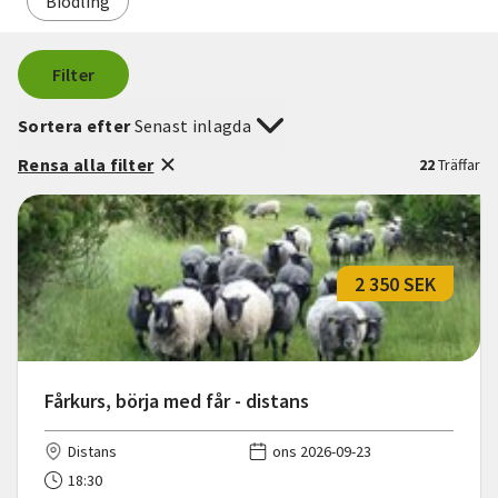
Biodling
Filter
Sortera efter
Senast inlagda
Rensa alla filter
22
Träffar
2 350 SEK
Fårkurs, börja med får - distans
Distans
ons 2026-09-23
18:30