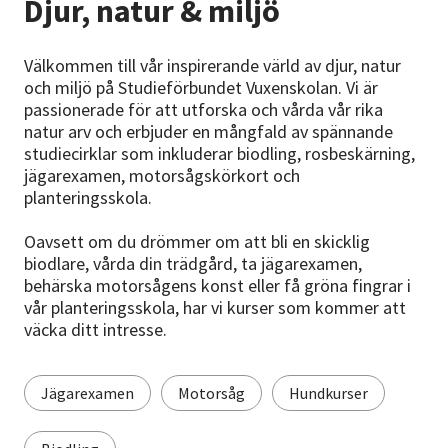
Djur, natur & miljö
Nyheter
Avdelningar
Välkommen till vår inspirerande värld av djur, natur
och miljö på Studieförbundet Vuxenskolan. Vi är
passionerade för att utforska och vårda vår rika
natur arv och erbjuder en mångfald av spännande
Lyssna
studiecirklar som inkluderar biodling, rosbeskärning,
jägarexamen, motorsågskörkort och
planteringsskola.
Oavsett om du drömmer om att bli en skicklig
biodlare, vårda din trädgård, ta jägarexamen,
behärska motorsågens konst eller få gröna fingrar i
vår planteringsskola, har vi kurser som kommer att
väcka ditt intresse.
Jägarexamen
Motorsåg
Hundkurser