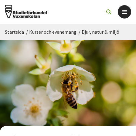
Startsida
/
Kurser och evenemang
/
Djur, natur & miljö
Det här gör vi
För dig som
Sök kurser och evenemang
Om SV
Starta studiecirkel
Cirkelledare