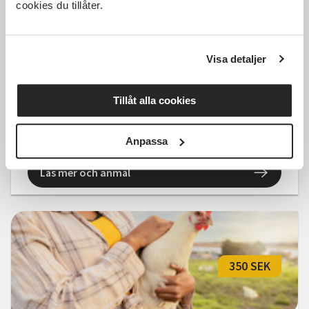
Kostnadsfri
cookies du tillåter.
Visa detaljer
Cirkelledarutbildning: Hållbara
seniorer
Tillåt alla cookies
Distans
tors 2026-09-03
09:00
1 Tillfällen
Anpassa
Läs mer och anmäl
350 SEK