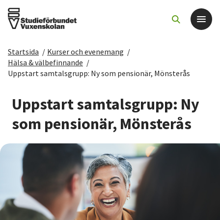
Startsida
/
Kurser och evenemang
/
Det här gör vi
Hälsa & välbefinnande
/
Uppstart samtalsgrupp: Ny som pensionär, Mönsterås
För dig som
Uppstart samtalsgrupp: Ny
Sök kurser och evenemang
som pensionär, Mönsterås
Om SV
Starta studiecirkel
Cirkelledare