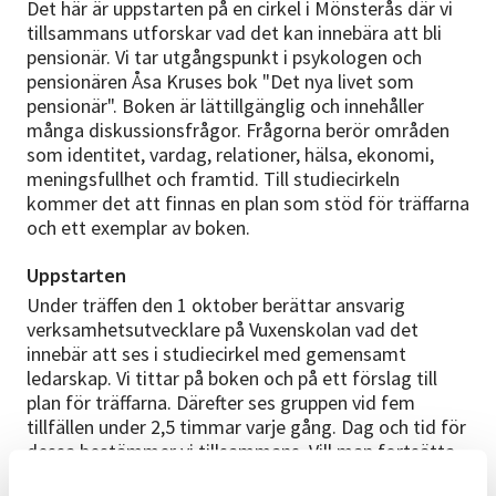
Det här är uppstarten på en cirkel i Mönsterås där vi
tillsammans utforskar vad det kan innebära att bli
pensionär. Vi tar utgångspunkt i psykologen och
pensionären Åsa Kruses bok "Det nya livet som
pensionär". Boken är lättillgänglig och innehåller
många diskussionsfrågor. Frågorna berör områden
som identitet, vardag, relationer, hälsa, ekonomi,
meningsfullhet och framtid. Till studiecirkeln
kommer det att finnas en plan som stöd för träffarna
och ett exemplar av boken.
Uppstarten
Under träffen den 1 oktober berättar ansvarig
verksamhetsutvecklare på Vuxenskolan vad det
innebär att ses i studiecirkel med gemensamt
ledarskap. Vi tittar på boken och på ett förslag till
plan för träffarna. Därefter ses gruppen vid fem
tillfällen under 2,5 timmar varje gång. Dag och tid för
dessa bestämmer vi tillsammans. Vill man fortsätta
längre så går det bra. Gruppen bestämmer också om