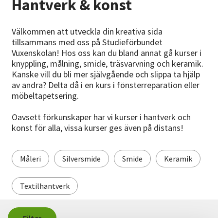
Hantverk & konst
Nyheter
Välkommen att utveckla din kreativa sida
Avdelningar
tillsammans med oss på Studieförbundet
Vuxenskolan! Hos oss kan du bland annat gå kurser i
knyppling, målning, smide, träsvarvning och keramik.
Lyssna
Kanske vill du bli mer självgående och slippa ta hjälp
av andra? Delta då i en kurs i fönsterreparation eller
möbeltapetsering.
Oavsett förkunskaper har vi kurser i hantverk och
konst för alla, vissa kurser ges även på distans!
Måleri
Silversmide
Smide
Keramik
Textilhantverk