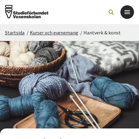
Startsida
/
Kurser och evenemang
/
Hantverk & konst
Det här gör vi
För dig som
Sök kurser och evenemang
Om SV
Starta studiecirkel
Cirkelledare