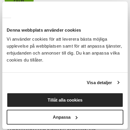
Filter
Sortera efter
Senast inlagda
Rensa alla filter
45
Träffar
Denna webbplats använder cookies
Vi använder cookies för att leverera bästa möjliga
upplevelse på webbplatsen samt för att anpassa tjänster,
Tidigare
1
2
3
Nästa
erbjudanden och annonser till dig. Du kan anpassa vilka
cookies du tillåter.
Visa detaljer
Tillåt alla cookies
Anpassa
Hela Sveriges studieförbund - Vi är en central