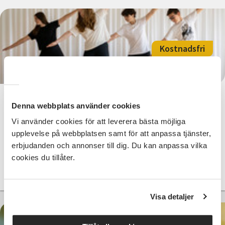
Kostnadsfri
Workshop: Dansmix/kommersiell
Denna webbplats använder cookies
10+ år
Vi använder cookies för att leverera bästa möjliga
upplevelse på webbplatsen samt för att anpassa tjänster,
Eksjö
tors 2026-08-13
erbjudanden och annonser till dig. Du kan anpassa vilka
17:00
cookies du tillåter.
Läs mer och anmäl
Visa detaljer