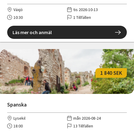
Växjö
tis 2026-10-13
10:30
1 Tillfällen
Läs mer och anmäl
1 840 SEK
Spanska
Lysekil
mån 2026-08-24
18:00
13 Tillfällen