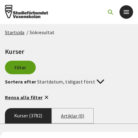
Startsida
/
Sökresultat
Det här gör vi
Kurser
För dig som
Filter
Sök kurser och evenemang
Sortera efter
Startdatum, tidigast först
Om SV
Rensa alla filter
Starta studiecirkel
Kurser (3782)
Artiklar (0)
Cirkelledare