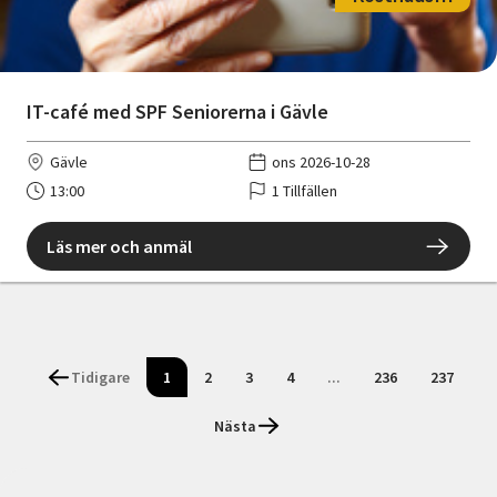
IT-café med SPF Seniorerna i Gävle
Gävle
ons 2026-10-28
13:00
1 Tillfällen
Läs mer och anmäl
Tidigare
1
2
3
4
...
236
237
Nästa