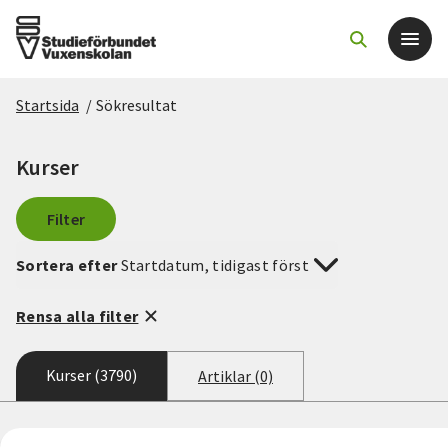
Startsida
/
Sökresultat
Det här gör vi
Kurser
För dig som
Filter
Sök kurser och evenemang
Sortera efter
Startdatum, tidigast först
Om SV
Rensa alla filter
Starta studiecirkel
Kurser (3790)
Artiklar (0)
Cirkelledare