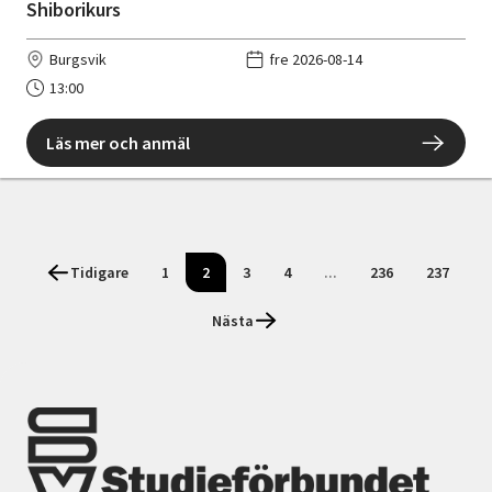
Shiborikurs
Burgsvik
fre 2026-08-14
13:00
Läs mer och anmäl
Tidigare
1
2
3
4
...
236
237
Nästa