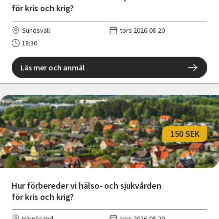
för kris och krig?
Sundsvall
tors 2026-08-20
18:30
Läs mer och anmäl
150 SEK
Hur förbereder vi hälso- och sjukvården
för kris och krig?
Härnösand
tors 2026-08-20