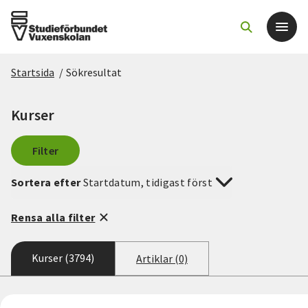
Startsida
/
Sökresultat
Det här gör vi
Kurser
För dig som
Filter
Sök kurser och evenemang
Sortera efter
Startdatum, tidigast först
Om SV
Rensa alla filter
Starta studiecirkel
Kurser (3794)
Artiklar (0)
Cirkelledare