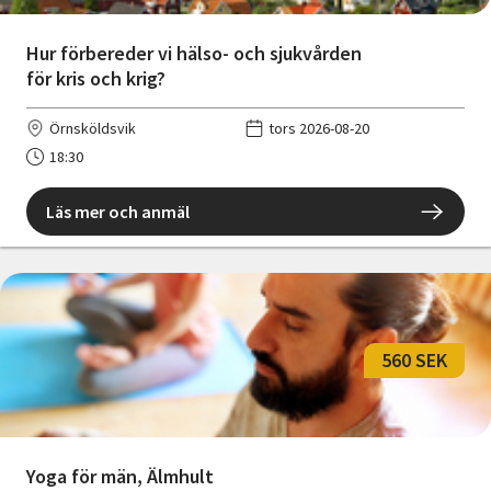
Hur förbereder vi hälso- och sjukvården
för kris och krig?
Örnsköldsvik
tors 2026-08-20
18:30
Läs mer och anmäl
560 SEK
Yoga för män, Älmhult