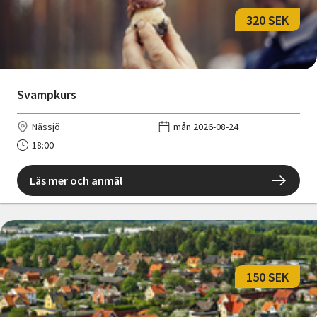
320 SEK
Svampkurs
Nässjö
mån 2026-08-24
18:00
Läs mer och anmäl
150 SEK