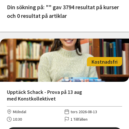
Nyheter
Din sökning på: "" gav 3794 resultat på kurser
och 0 resultat på artiklar
Avdelningar
Lyssna
Kostnadsfri
Upptäck Schack - Prova på 13 aug
med Konstkollektivet
Mölndal
tors 2026-08-13
10:30
1 Tillfällen