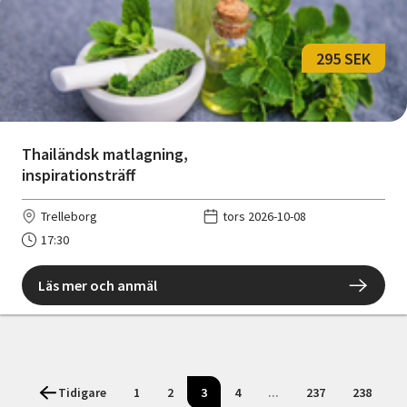
295 SEK
Thailändsk matlagning,
inspirationsträff
Trelleborg
tors 2026-10-08
17:30
Läs mer och anmäl
Tidigare
1
2
3
4
...
237
238