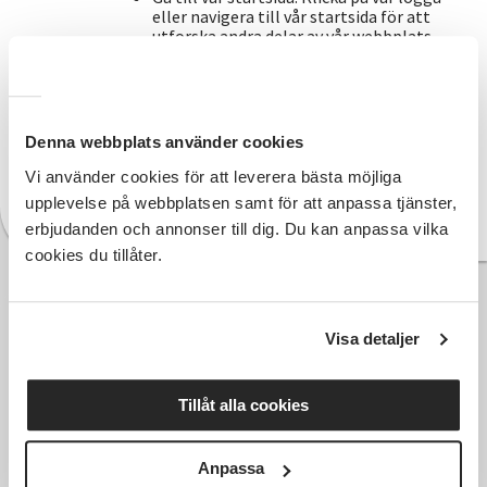
eller navigera till vår startsida för att
utforska andra delar av vår webbplats.
Om du fortfarande inte kan hitta det du
söker, är du välkommen att kontakta oss.
Vi finns här för att hjälpa dig och besvara
Denna webbplats använder cookies
dina frågor.
Tack för ditt tålamod och för att du
Vi använder cookies för att leverera bästa möjliga
besöker vår webbplats!
upplevelse på webbplatsen samt för att anpassa tjänster,
erbjudanden och annonser till dig. Du kan anpassa vilka
cookies du tillåter.
Visa detaljer
Tillåt alla cookies
Anpassa