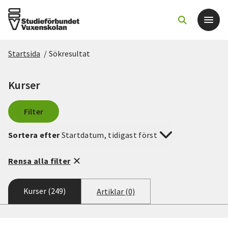
Startsida
/
Sökresultat
Det här gör vi
Kurser
För dig som
Filter
Sök kurser och evenemang
Sortera efter
Startdatum, tidigast först
Om SV
Rensa alla filter
Starta studiecirkel
Kurser (249)
Artiklar (0)
Cirkelledare