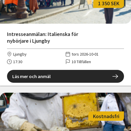
1 350 SEK
Intresseanmälan: Italienska för
nybörjare i Ljungby
Ljungby
tors 2026-10-01
17:30
10 Tillfällen
Läs mer och anmäl
Kostnadsfri