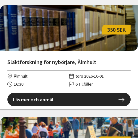
350 SEK
Släktforskning för nybörjare, Älmhult
Älmhult
tors 2026-10-01
16:30
6 Tillfällen
Läs mer och anmäl