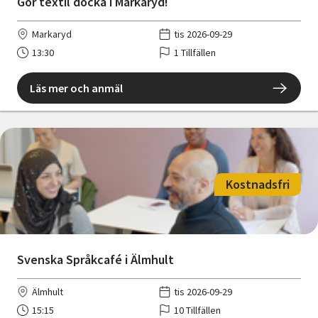
Gör textil docka i Markaryd!
Markaryd
tis 2026-09-29
13:30
1 Tillfällen
Läs mer och anmäl
Kostnadsfri
Svenska Språkcafé i Älmhult
Älmhult
tis 2026-09-29
15:15
10 Tillfällen