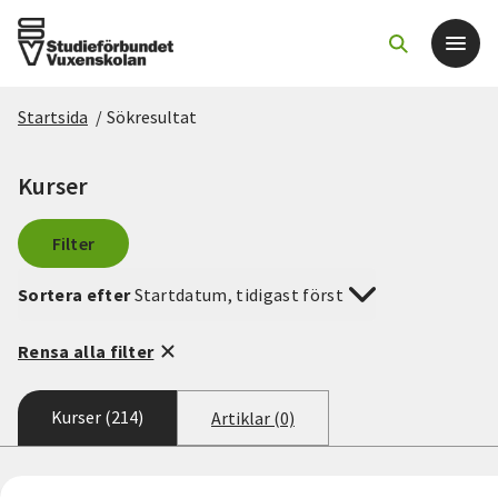
Startsida
/
Sökresultat
Det här gör vi
Kurser
För dig som
Filter
Sök kurser och evenemang
Sortera efter
Startdatum, tidigast först
Om SV
Rensa alla filter
Starta studiecirkel
Kurser (214)
Artiklar (0)
Cirkelledare