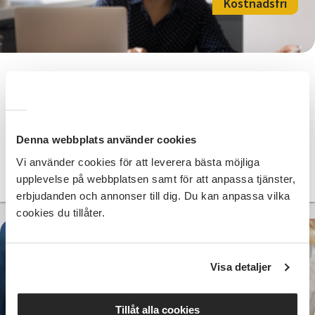
Kostnadsfri
Föreläsning - Skaffa ekonomiskt
självförtroende!
Växjö
ons 2026-09-30
Denna webbplats använder cookies
18:00
1 Tillfällen
Vi använder cookies för att leverera bästa möjliga
Läs mer och anmäl
upplevelse på webbplatsen samt för att anpassa tjänster,
erbjudanden och annonser till dig. Du kan anpassa vilka
cookies du tillåter.
Visa detaljer
Kostnadsfri
Tillåt alla cookies