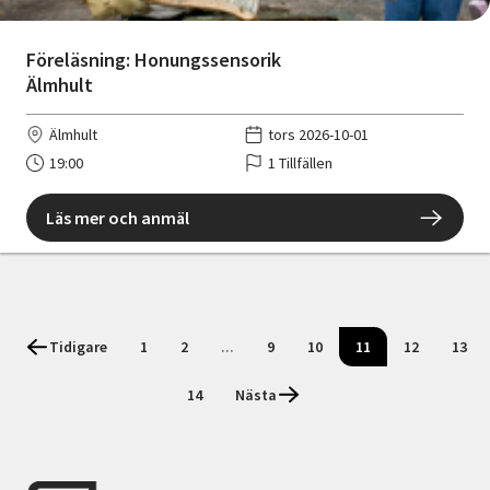
Föreläsning: Honungssensorik
Älmhult
Älmhult
tors 2026-10-01
19:00
1 Tillfällen
Läs mer och anmäl
Tidigare
1
2
...
9
10
11
12
13
14
Nästa