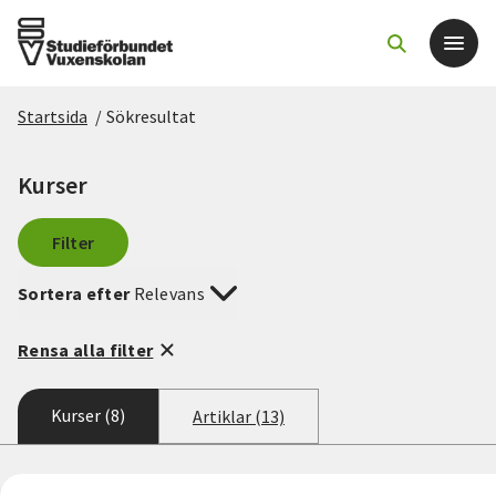
Startsida
/
Sökresultat
Det här gör vi
Kurser
För dig som
Filter
Sök kurser och evenemang
Sortera efter
Relevans
Om SV
Rensa alla filter
Starta studiecirkel
Kurser (8)
Artiklar (13)
Cirkelledare