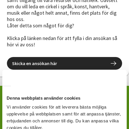
samt tillgång till våra resurser och nätverk. Oavsett
om du vill leda en cirkel i språk, konst, hantverk,
musik eller något helt annat, finns det plats för dig
hos oss.
Låter detta som något för dig?
Klicka på länken nedan för att fylla i din ansökan så
hör vi av oss!
Skicka en ansökan här
Denna webbplats använder cookies
Vi använder cookies för att leverera bästa möjliga
Kontakta din lokala
upplevelse på webbplatsen samt för att anpassa tjänster,
avdelning för att få mer
erbjudanden och annonser till dig. Du kan anpassa vilka
cookies du tillåter.