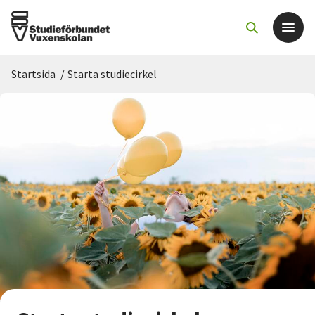
Startsida
/
Starta studiecirkel
Det här gör vi
För dig som
Sök kurser och evenemang
Om SV
Starta studiecirkel
Cirkelledare