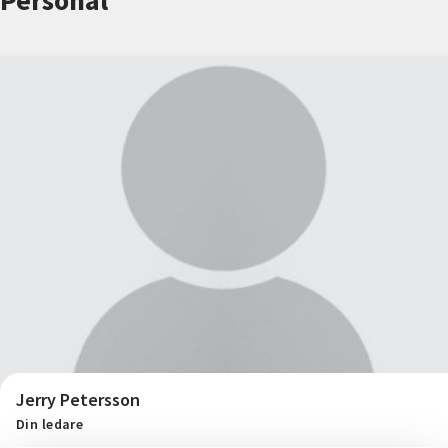
Personal
Nyheter
Avdelningar
Lyssna
Jerry Petersson
Din ledare