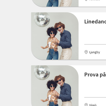
Oskarshamn
Partille
Linedanc
Piteå
Ryd
Rävlanda
Ljungby
Sandviken
Sigtuna
Prova på
Skarpnäck
Sollentuna
Stockholm
Växjö