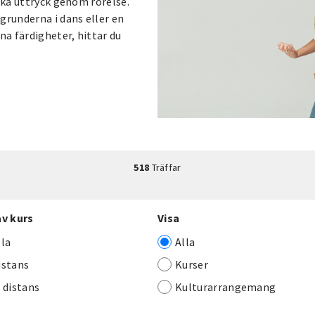
ika uttryck genom rörelse.
grunderna i dans eller en
na färdigheter, hittar du
518
Träffar
av kurs
Visa
lla
Alla
istans
Kurser
j distans
Kulturarrangemang