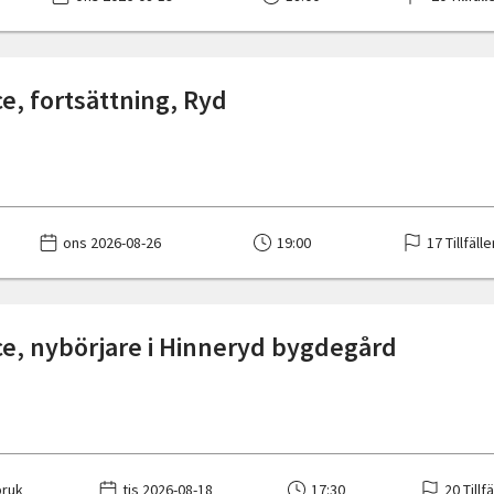
e, fortsättning, Ryd
ons 2026-08-26
19:00
17 Tillfälle
e, nybörjare i Hinneryd bygdegård
ruk
tis 2026-08-18
17:30
20 Tillf