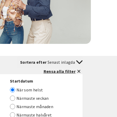
Sortera efter
Senast inlagda
Rensa alla filter
Startdatum
När som helst
Närmaste veckan
Närmaste månaden
Närmaste halvåret