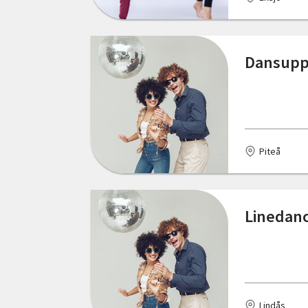
Norrbottens län
Ekerö
Skåne län
Eksjö
Dansupp
Stockholms län
Ellös
Södermanlands län
Emmaboda
Uppsala län
Eskilstuna
Piteå
Värmlands län
Falkenberg
Västerbottens län
Gränna
Linedanc
Västernorrlands län
Gustafs
Västmanlands län
Gävle
Västra Götalands län
Göteborg
Örebro län
Lindås