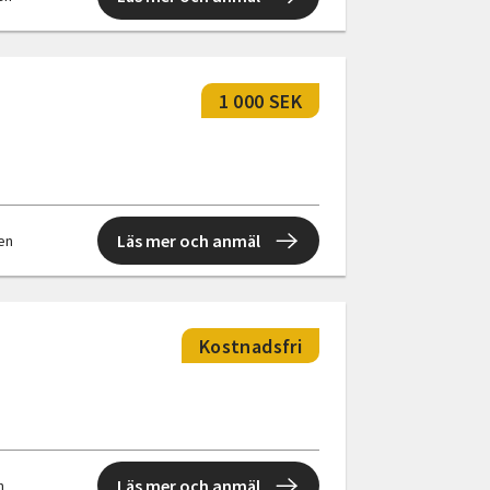
1 000 SEK
Läs mer och anmäl
len
Kostnadsfri
Läs mer och anmäl
n