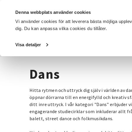
Denna webbplats använder cookies
Vi använder cookies för att leverera bästa möjliga upple
dig. Du kan anpassa vilka cookies du tillåter.
DET HÄR GÖR VI
FÖR DIG SOM
SÖK KURSER OCH EVENE
Visa detaljer
Startsida
/
Kurser och evenemang
/
Dans
Dans
Hitta rytmen och uttryck dig själv i världen av d
öppnar dörrarna till en energifylld och kreativ sf
ditt inre uttryck. I vår kategori "Dans" erbjuder 
engagerande studiecirklar som inkluderar allt fr
balett, street dance och folkmusikdans.