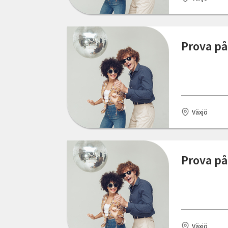
Strömsnäsbruk
Sävsjö
Prova p
Söderhamn
Söderköping
Tidaholm
Växjö
Trelleborg
Tvååker
Prova på
Uddevalla
Umeå
Uppsala
Växjö