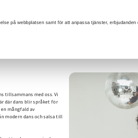
Sök
velse på webbplatsen samt för att anpassa tjänster, erbjudanden 
Om SV
Sta
MANG
ans tillsammans med oss. Vi
är där dans blir språket för
vi en mångfald av
ån modern dans och salsa till