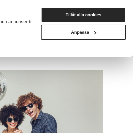
Lyssna
Tillåt alla cookies
och annonser till
rta studiecirkel
Cirkelledare
Nyheter
Avdelningar
Anpassa