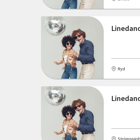
Hallsberg
Östergötlands län
Halmstad
Linedanc
Henån
Huddinge
Hunnebostrand
Ryd
Jönköping
Kristianstad
Linedanc
Kungsbacka
Kungälv
Lindås
Strömsnäsb