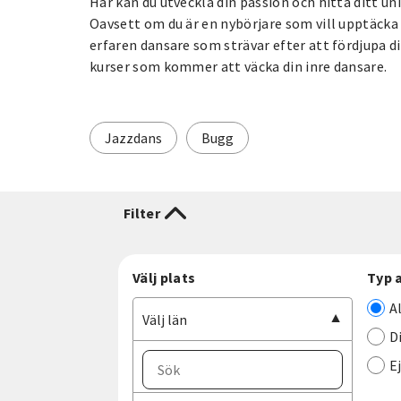
Här kan du utveckla din passion och hitta ditt un
Oavsett om du är en nybörjare som vill upptäcka 
erfaren dansare som strävar efter att fördjupa di
kurser som kommer att väcka din inre dansare.
Jazzdans
Bugg
Filter
Välj plats
Typ 
A
Välj län
D
E
Välj ort