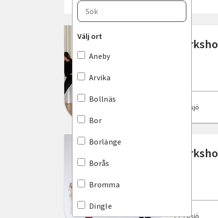
Välj län
Blekinge län
Välj ort
Workshop
Dalarnas län
Aneby
Gotlands län
Arvika
Gävleborgs län
Bollnäs
Eksjö
Hallands län
Bor
Jämtlands län
Borlänge
Worksho
Jönköpings län
Borås
Kalmar län
Bromma
Kronobergs län
Dingle
Eksjö