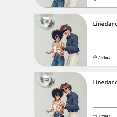
Linköping
Ljungby
Linedanc
Ljungsbro
Lund
Madängsholm
Älmhult
Malmö
Mullsjö
Linedanc
Märsta
Nacka
Nybro
Nässjö
Älmhult