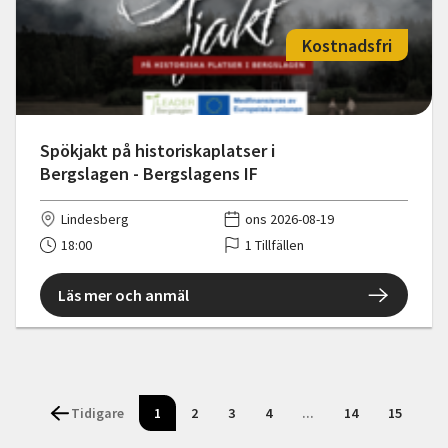
Kostnadsfri
Spökjakt på historiskaplatser i
Bergslagen - Bergslagens IF
Lindesberg
ons 2026-08-19
18:00
1 Tillfällen
Läs mer och anmäl
Tidigare
1
2
3
4
...
14
15