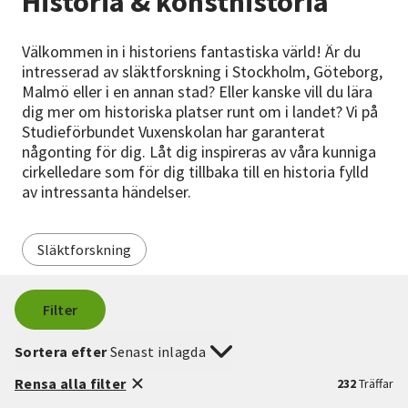
Historia & konsthistoria
Nyheter
Välkommen in i historiens fantastiska värld! Är du
Avdelningar
intresserad av släktforskning i Stockholm, Göteborg,
Malmö eller i en annan stad? Eller kanske vill du lära
dig mer om historiska platser runt om i landet? Vi på
Studieförbundet Vuxenskolan har garanterat
Lyssna
någonting för dig. Låt dig inspireras av våra kunniga
cirkelledare som för dig tillbaka till en historia fylld
av intressanta händelser.
Släktforskning
Filter
Sortera efter
Senast inlagda
Rensa alla filter
232
Träffar