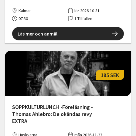
Kalmar
lör 2026-10-31
07:30
1 Tillfällen
Läs mer och anmäl
185 SEK
SOPPKULTURLUNCH -Föreläsning -
Thomas Ahlebro: De okändas revy
EXTRA
Huskvarna
mån 2026-11-23