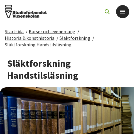
Startsida
/
Kurser och evenemang
/
Det här gör vi
Historia & konsthistoria
/
Släktforskning
/
Släktforskning Handstilsläsning
För dig som
Släktforskning
Sök kurser och evenemang
Handstilsläsning
Om SV
Starta studiecirkel
Cirkelledare