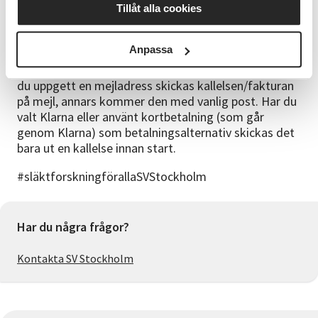
Tillåt alla cookies
Utvecklingsmöjligheter
För dig som vill gå vidare
”Forska vidare med dator”
Anpassa
Bra att veta
Vi skickar dig en kallelse/faktura före kursstart. Har
du uppgett en mejladress skickas kallelsen/fakturan
på mejl, annars kommer den med vanlig post. Har du
valt Klarna eller använt kortbetalning (som går
genom Klarna) som betalningsalternativ skickas det
bara ut en kallelse innan start.
#släktforskningförallaSVStockholm
Har du några frågor?
Kontakta SV Stockholm