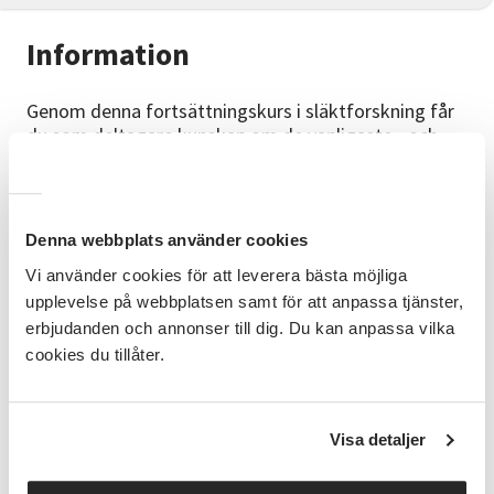
Information
Genom denna fortsättningskurs i släktforskning får
du som deltagare kunskap om de vanligaste - och
från vår nuvarande skrivstil avvikande -
skrivtecknen/teckenkombinationerna och möjlighet
att träna upp en grundförmåga att läsa den tyska
handstilen.
Denna webbplats använder cookies
Vi visar också en systematik i att tolka en text och
Vi använder cookies för att leverera bästa möjliga
stiftar bekantskap med lite kyrkobokslatin.
upplevelse på webbplatsen samt för att anpassa tjänster,
Förkunskaper
erbjudanden och annonser till dig. Du kan anpassa vilka
Genomgått tidigare släktforskning grund eller
cookies du tillåter.
motsvarande
Kursledare
Ulf Berggren, släktforskare. Författare till bl a
Vad
Visa detaljer
står det? Handbok i handskriftsläsning