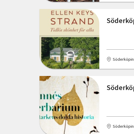
Solna
Stockholm
Söderköp
Sundsvall
Svalöv
Svenstavik
Söderköpin
Söderköping
Sölvesborg
Söderköp
Tingsryd
Tranås
Trelleborg
Söderköpin