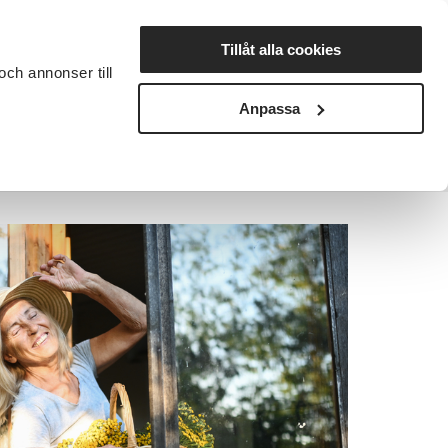
Lyssna
Tillåt alla cookies
och annonser till
rta studiecirkel
Cirkelledare
Nyheter
Avdelningar
Anpassa