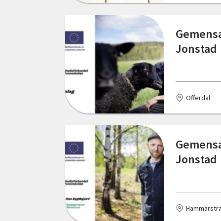
Trensum
Trollhättan
Gemensam
Jonstad
Tvååker
Tyresö
Vallentuna
Offerdal
Varberg
Vemdalen
Gemensam
Vislanda
Jonstad
Väröbacka
Västerlanda
Hammarstr