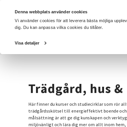
Denna webbplats använder cookies
Vi använder cookies för att leverera bästa möjliga upple
dig. Du kan anpassa vilka cookies du tillåter.
DET HÄR GÖR VI
FÖR DIG SOM
SÖK KURSER OCH EVENE
Visa detaljer
Startsida
/
Kurser och evenemang
/
Trädgård, hus & hem
Trädgård, hus &
Här finner du kurser och studiecirklar som rör al
trädgårdsskötsel till energieffektivt boende och
målsättning är att ge dig kunskapen och verktyge
miljövänligt och lära dig mer om allt inom hem, 