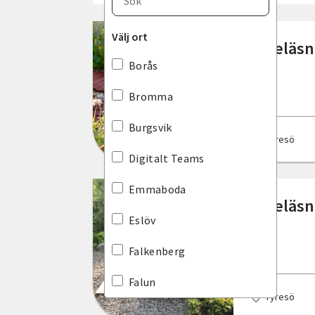
Blekinge län
Välj ort
Föreläsn
Dalarnas län
Borås
Gotlands län
Bromma
Gävleborgs län
Burgsvik
Tyresö
Hallands län
Digitalt Teams
Jämtlands län
Emmaboda
Föreläsn
Jönköpings län
Eslöv
Kalmar län
Falkenberg
Kronobergs län
Falun
Tyresö
Norrbottens län
Floda