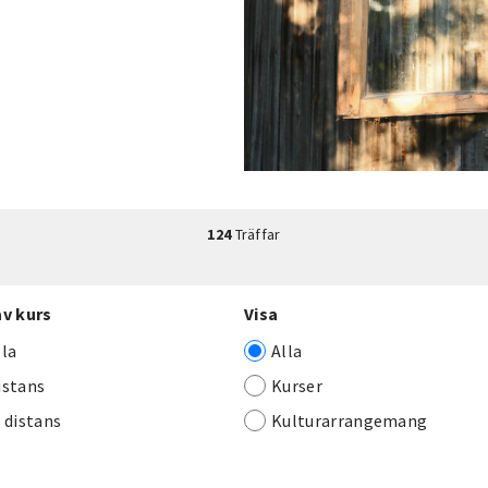
124
Träffar
av kurs
Visa
lla
Alla
istans
Kurser
j distans
Kulturarrangemang