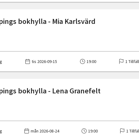
ings bokhylla - Mia Karlsvärd
g
tis 2026-09-15
19:00
1 Tillfä
ings bokhylla - Lena Granefelt
g
mån 2026-08-24
19:00
1 Tillfä