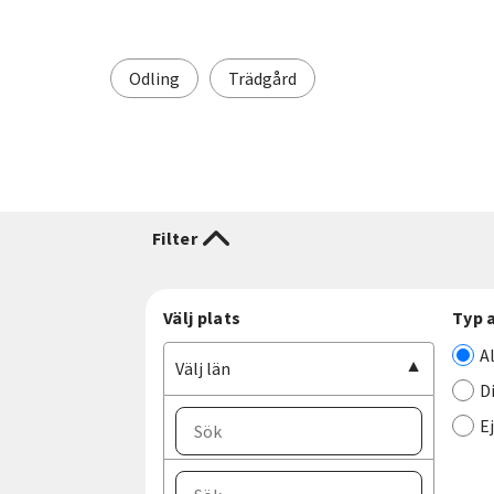
Odling
Trädgård
Filter
Välj plats
Typ 
A
Välj län
D
E
Välj ort
Välj län