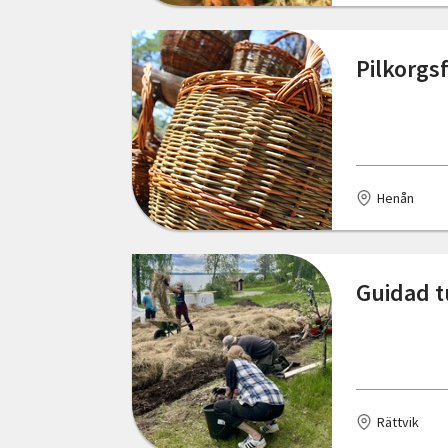
Östergötlands län
Kinna
Pilkorgs
Kungsbacka
Laxå
Lilla Edet
Henån
Linköping
Lit
Guidad tu
Malmö
Mariestad
Mullsjö
Rättvik
Mölndal