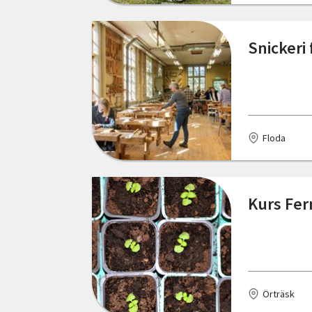
Norrköping
Snickeri
Nybro
Nyköping
Offerdal
Floda
Olofström
Rimforsa
Kurs Fer
Ronneby
Rättvik
Sollebrunn
Sollefteå
Örträsk