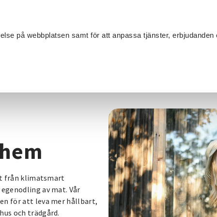
Sök
velse på webbplatsen samt för att anpassa tjänster, erbjudanden 
Om SV
Sta
MANG
 hem
lt från klimatsmart
 egenodling av mat. Vår
n för att leva mer hållbart,
hus och trädgård.