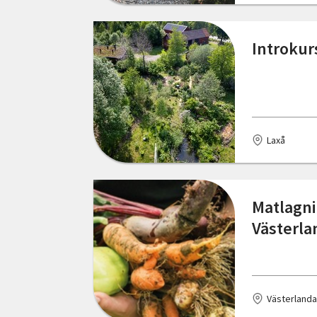
Skåne län
Halmstad
Introkur
Stockholms län
Hammarstrand
Södermanlands län
Haparanda
Uppsala län
Henån
Laxå
Värmlands län
Hultsfred
Västerbottens län
Härnösand
Matlagni
Västernorrlands län
Härryda
Västerla
Västmanlands län
Höör
Västra Götalands län
Karlshamn
Örebro län
Västerlanda
Karlskrona