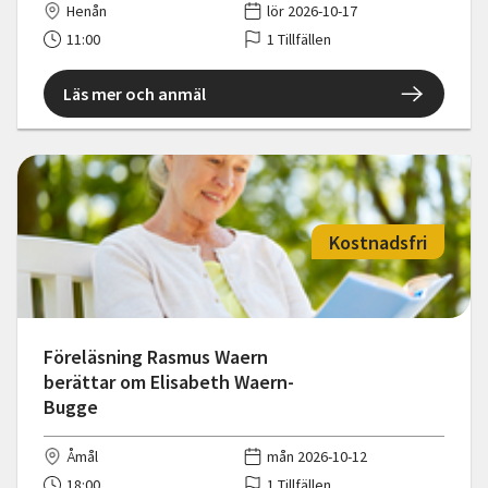
Henån
lör 2026-10-17
11:00
1 Tillfällen
Läs mer och anmäl
Kostnadsfri
Föreläsning Rasmus Waern
berättar om Elisabeth Waern-
Bugge
Åmål
mån 2026-10-12
18:00
1 Tillfällen