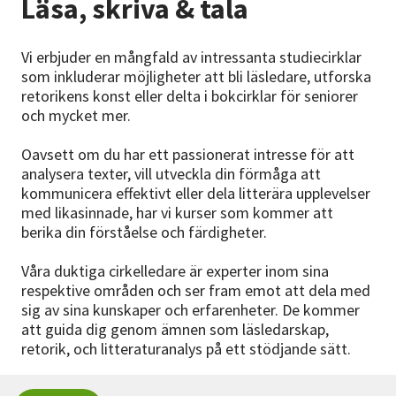
Läsa, skriva & tala
Nyheter
Vi erbjuder en mångfald av intressanta studiecirklar
Avdelningar
som inkluderar möjligheter att bli läsledare, utforska
retorikens konst eller delta i bokcirklar för seniorer
och mycket mer.
Lyssna
Oavsett om du har ett passionerat intresse för att
analysera texter, vill utveckla din förmåga att
kommunicera effektivt eller dela litterära upplevelser
med likasinnade, har vi kurser som kommer att
berika din förståelse och färdigheter.
Våra duktiga cirkelledare är experter inom sina
respektive områden och ser fram emot att dela med
sig av sina kunskaper och erfarenheter. De kommer
att guida dig genom ämnen som läsledarskap,
retorik, och litteraturanalys på ett stödjande sätt.