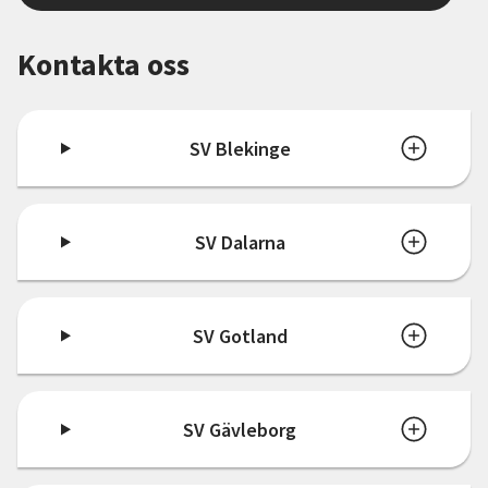
Nyheter
Kontakta oss
Avdelningar
SV Blekinge
Lyssna
SV Dalarna
SV Gotland
SV Gävleborg