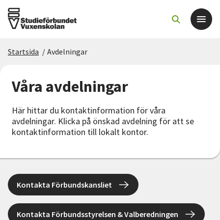
Startsida
/
Avdelningar
Det här gör vi
Våra avdelningar
För dig som
Här hittar du kontaktinformation för våra
Sök kurser och evenemang
avdelningar. Klicka på önskad avdelning för att se
kontaktinformation till lokalt kontor.
Om SV
Starta studiecirkel
Kontakta Förbundskansliet
Cirkelledare
Kontakta Förbundsstyrelsen & Valberedningen