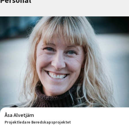
Personal
Nyheter
Avdelningar
Lyssna
Åsa Alvetjärn
Projektledare Beredskapsprojektet