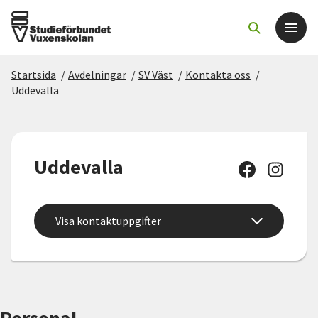
Startsida
/
Avdelningar
/
SV Väst
/
Kontakta oss
/
Det här gör vi
Uddevalla
För dig som
Uddevalla
Sök kurser och evenemang
Om SV
Visa kontaktuppgifter
Starta studiecirkel
Cirkelledare