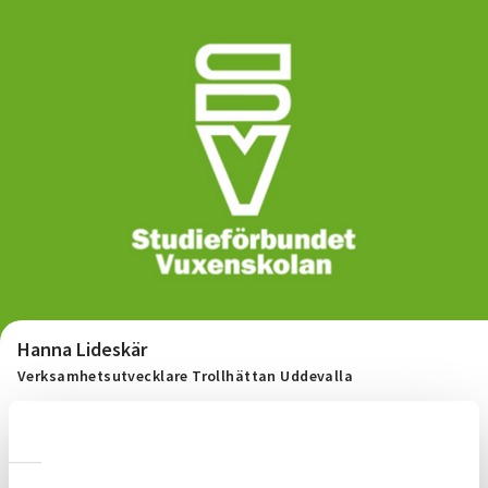
Hanna Lideskär
Verksamhetsutvecklare Trollhättan Uddevalla
010-33 00 938
Telefon:
hanna.lideskar@sv.se
E-post: