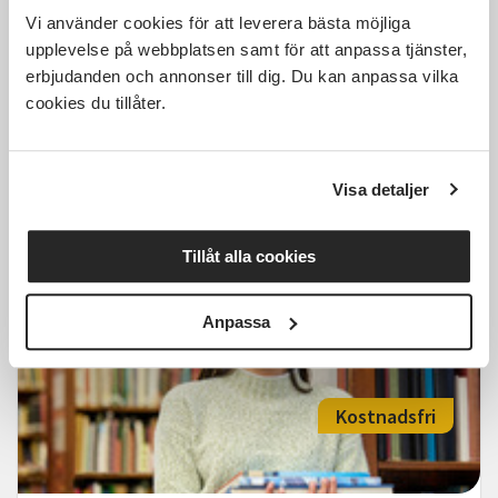
Vi använder cookies för att leverera bästa möjliga
upplevelse på webbplatsen samt för att anpassa tjänster,
erbjudanden och annonser till dig. Du kan anpassa vilka
Tovning- lär dig tova i vått och
cookies du tillåter.
torrt, Helgkurs
Söderköping
lör 2026-10-24
Visa detaljer
10:00
2 Tillfällen
Tillåt alla cookies
Läs mer och anmäl
Anpassa
Kostnadsfri