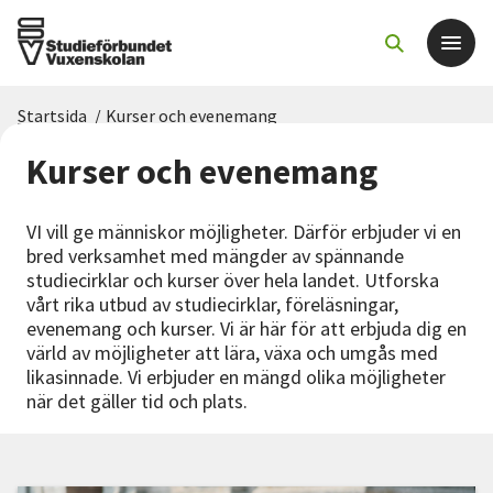
Startsida
/
Kurser och evenemang
Det här gör vi
Kurser och evenemang
För dig som
VI vill ge människor möjligheter. Därför erbjuder vi en
bred verksamhet med mängder av spännande
Sök kurser och evenemang
studiecirklar och kurser över hela landet. Utforska
vårt rika utbud av studiecirklar, föreläsningar,
evenemang och kurser. Vi är här för att erbjuda dig en
Om SV
värld av möjligheter att lära, växa och umgås med
likasinnade. Vi erbjuder en mängd olika möjligheter
Starta studiecirkel
när det gäller tid och plats.
Cirkelledare