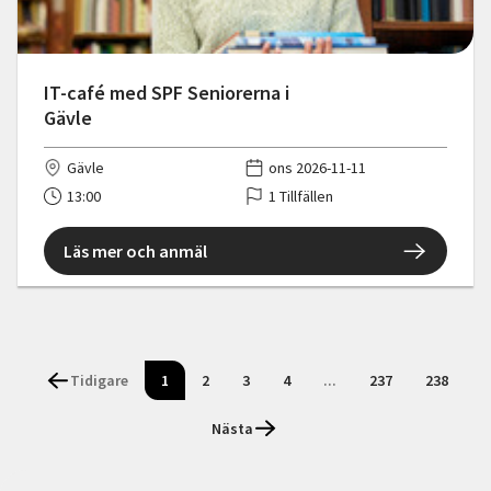
IT-café med SPF Seniorerna i
Gävle
Gävle
ons 2026-11-11
13:00
1 Tillfällen
Läs mer och anmäl
Tidigare
1
2
3
4
...
237
238
Nästa