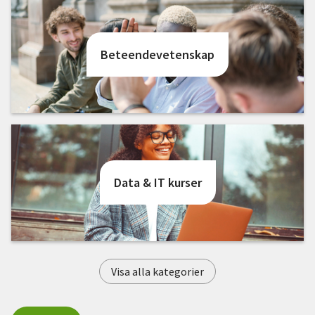
Nyheter
Avdelningar
Beteendevetenskap
Lyssna
Data & IT kurser
Visa alla kategorier