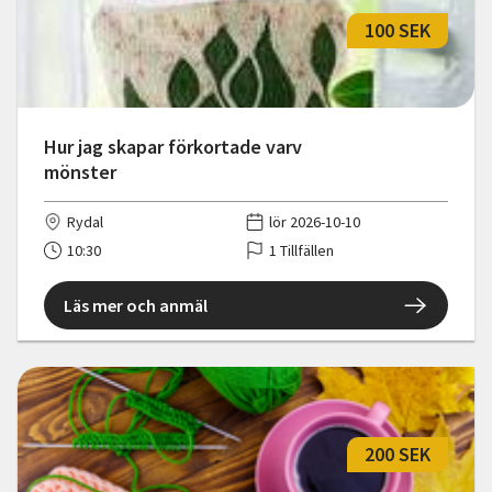
100 SEK
Hur jag skapar förkortade varv
mönster
Rydal
lör 2026-10-10
10:30
1 Tillfällen
Läs mer och anmäl
200 SEK