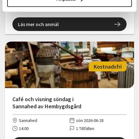
Pålsboda
sön 2026-08-23
14:00
1 Tillfällen
Läs mer och anmäl
Kostnadsfri
Café och visning söndag i
Sannahed av Hembygdsgård
Sannahed
sön 2026-06-28
14:00
1 Tillfällen