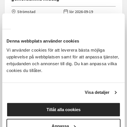
Strömstad
lör 2026-09-19
16:30
1 Tillfällen
Läs mer och anmäl
Denna webbplats använder cookies
Vi använder cookies för att leverera bästa möjliga
upplevelse på webbplatsen samt för att anpassa tjänster,
erbjudanden och annonser till dig. Du kan anpassa vilka
cookies du tillåter.
Kostnadsfri
Visa detaljer
The Spinners underhåller på
Hembygdsfesten Sköllersta
Tillåt alla cookies
Hembygdsförening
Anpassa