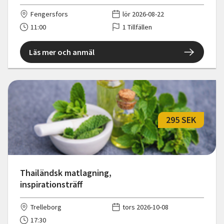
Fengersfors
lör 2026-08-22
11:00
1 Tillfällen
Läs mer och anmäl
295 SEK
Thailändsk matlagning,
inspirationsträff
Trelleborg
tors 2026-10-08
17:30