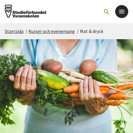
Startsida
/
Kurser och evenemang
/
Mat & dryck
Det här gör vi
För dig som
Sök kurser och evenemang
Om SV
Starta studiecirkel
Cirkelledare