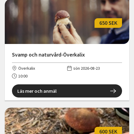
650 SEK
Svamp och naturvård-Överkalix
Överkalix
sön 2026-08-23
10:00
Läs mer och anmäl
600 SEK