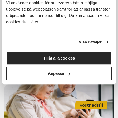
Kostnadsfri
Vi använder cookies för att leverera bästa möjliga
upplevelse på webbplatsen samt för att anpassa tjänster,
erbjudanden och annonser till dig. Du kan anpassa vilka
cookies du tillåter.
Bli vän med din mobil,
förmiddag
Visa detaljer
Älmhult
tis 2026-09-08
10:00
6 Tillfällen
Tillåt alla cookies
Läs mer och anmäl
Anpassa
Kostnadsfri