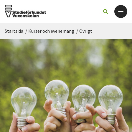
Startsida
/
Kurser och evenemang
/
Övrigt
Det här gör vi
För dig som
Sök kurser och evenemang
Om SV
Starta studiecirkel
Cirkelledare