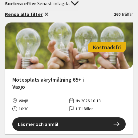
Sortera efter
Senast inlagda
Rensa alla filter
260
Träffar
Kostnadsfri
Mötesplats akrylmålning 65+ i
Växjö
Växjö
tis 2026-10-13
10:30
1 Tillfällen
Läs mer och anmäl