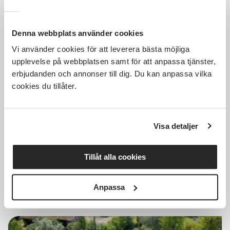
Denna webbplats använder cookies
Vi använder cookies för att leverera bästa möjliga
150 SEK
upplevelse på webbplatsen samt för att anpassa tjänster,
erbjudanden och annonser till dig. Du kan anpassa vilka
cookies du tillåter.
Föreläsning om biodling, tema
invintring och varroa
Visa detaljer
Distans
sön 2026-08-09
Tillåt alla cookies
18:30
Läs mer och anmäl
Anpassa