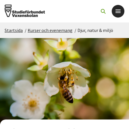
Startsida
/
Kurser och evenemang
/
Djur, natur & miljö
Det här gör vi
För dig som
Sök kurser och evenemang
Om SV
Starta studiecirkel
Cirkelledare