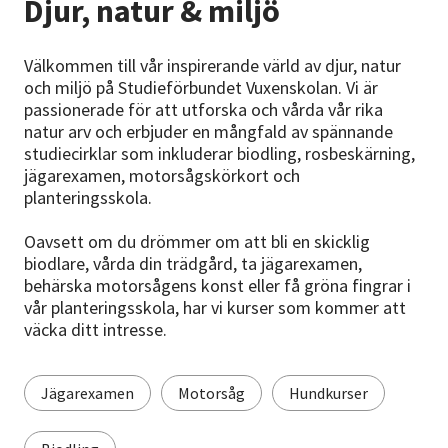
Djur, natur & miljö
Nyheter
Avdelningar
Välkommen till vår inspirerande värld av djur, natur
och miljö på Studieförbundet Vuxenskolan. Vi är
passionerade för att utforska och vårda vår rika
natur arv och erbjuder en mångfald av spännande
Lyssna
studiecirklar som inkluderar biodling, rosbeskärning,
jägarexamen, motorsågskörkort och
planteringsskola.
Oavsett om du drömmer om att bli en skicklig
biodlare, vårda din trädgård, ta jägarexamen,
behärska motorsågens konst eller få gröna fingrar i
vår planteringsskola, har vi kurser som kommer att
väcka ditt intresse.
Jägarexamen
Motorsåg
Hundkurser