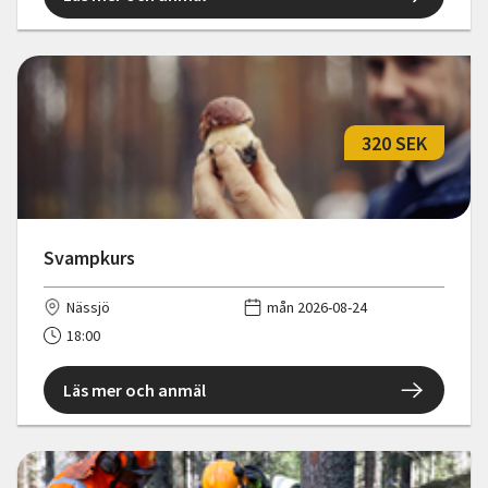
320 SEK
Svampkurs
Nässjö
mån 2026-08-24
18:00
Läs mer och anmäl