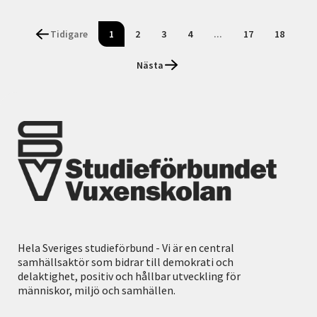
Tidigare
1
2
3
4
...
17
18
Nästa
Hela Sveriges studieförbund - Vi är en central
samhällsaktör som bidrar till demokrati och
delaktighet, positiv och hållbar utveckling för
människor, miljö och samhällen.