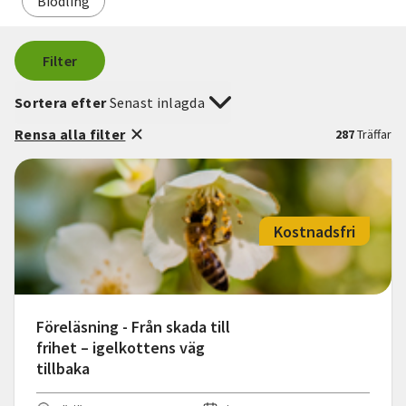
Biodling
Filter
Sortera efter
Senast inlagda
Rensa alla filter
287
Träffar
Kostnadsfri
Föreläsning - Från skada till
frihet – igelkottens väg
tillbaka