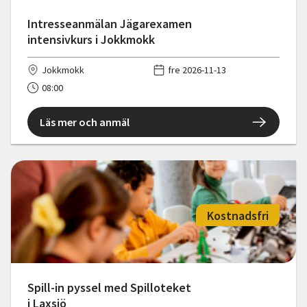
Intresseanmälan Jägarexamen
intensivkurs i Jokkmokk
Jokkmokk
fre 2026-11-13
08:00
Läs mer och anmäl
Kostnadsfri
Spill-in pyssel med Spilloteket
i Laxsjö