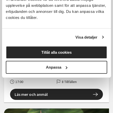
Läs mer och anmäl
upplevelse på webbplatsen samt för att anpassa tjänster,
erbjudanden och annonser till dig. Du kan anpassa vilka
cookies du tillåter.
1 250 SEK
Visa detaljer
Tillåt alla cookies
Jägarexamen - Skytte
Anpassa
Åmål
tis 2027-04-06
17:00
8 Tillfällen
Läs mer och anmäl