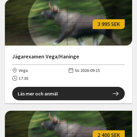
3 995 SEK
Jägarexamen Vega/Haninge
Vega
tis 2026-09-15
17:30
Läs mer och anmäl
2 400 SEK