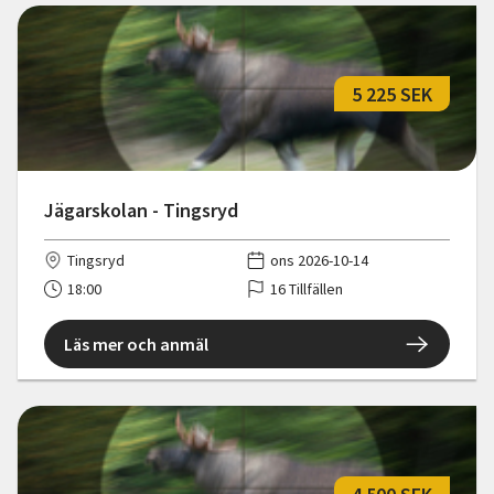
5 225 SEK
Jägarskolan - Tingsryd
Tingsryd
ons 2026-10-14
18:00
16 Tillfällen
Läs mer och anmäl