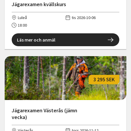
Jägarexamen kvällskurs
Luleå
tis 2026-10-06
18:00
Läs mer och anmäl
3 295 SEK
Jägarexamen Västerås (jämn
vecka)
Västerås
tors 2026-11-12