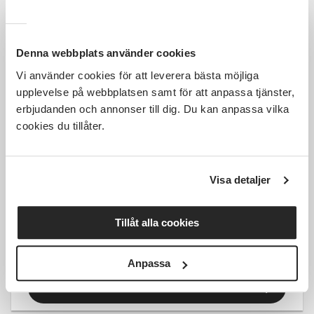
Läs mer och anmäl
Denna webbplats använder cookies
Vi använder cookies för att leverera bästa möjliga
upplevelse på webbplatsen samt för att anpassa tjänster,
erbjudanden och annonser till dig. Du kan anpassa vilka
Kostnadsfri
cookies du tillåter.
Visa detaljer
Nya i Kristinehamn – träffa
andra och lär känna staden
Tillåt alla cookies
Kristinehamn
sön 2026-09-13
18:00
4 Tillfällen
Anpassa
Läs mer och anmäl