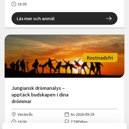
18:30
Läs mer och anmäl
Kostnadsfri
Jungiansk drömanalys –
upptäck budskapen i dina
drömmar
Västerås
tis 2026-09-29
18:00
7 Tillfällen