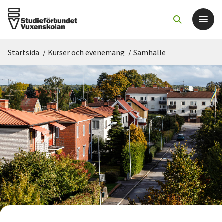
Startsida
/
Kurser och evenemang
/
Samhälle
Det här gör vi
För dig som
Sök kurser och evenemang
Om SV
Starta studiecirkel
Cirkelledare