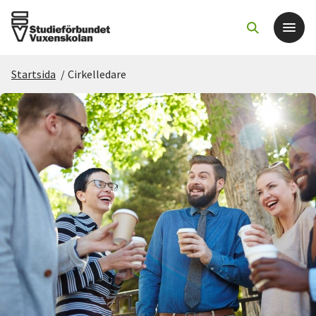
Startsida
/
Cirkelledare
Det här gör vi
För dig som
Sök kurser och evenemang
Om SV
Starta studiecirkel
Cirkelledare