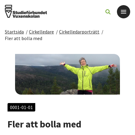
Startsida
/
Cirkelledare
/
Cirkelledarporträtt
/
Det här gör vi
Fler att bolla med
För dig som
Sök kurser och evenemang
Om SV
Starta studiecirkel
0001-01-01
Fler att bolla med
Cirkelledare