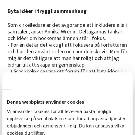
Byta idéer i tryggt sammanhang
Som cirkelledare är det avgörande att inkludera alla i
samtalen, anser Annika Wredin. Deltagarnas tankar
och idéer om böckernas ämnen står i fokus.
- För en del är det viktigt att fokusera på författaren
och hur den använt orden och hur den skrivit. Men för
mig är det viktigare att man har roligt och att jag
bidrar till att skapa en gemenskap.
- Läsecirkeln ska vara ett forum för att byta idéer i
ett tryggt sammanhang. Jag vill att var och en går
stärkt därifrån, och att alla deltagare fått positiv
energi och växt lite som människor. Det är mitt syfte
med att gruppen träffas, säger Annica Wredin, som är
Denna webbplats använder cookies
intervjuad i senaste numret av SVs tidning Impuls.
Vi använder cookies för att leverera bästa möjliga
Detta är en förkortad och bearbetad version av
upplevelse på webbplatsen samt för att anpassa tjänster,
en längre text i
tidningen
Impuls.
erbjudanden och annonser till dig. Du kan anpassa vilka
cookies du tillåter.