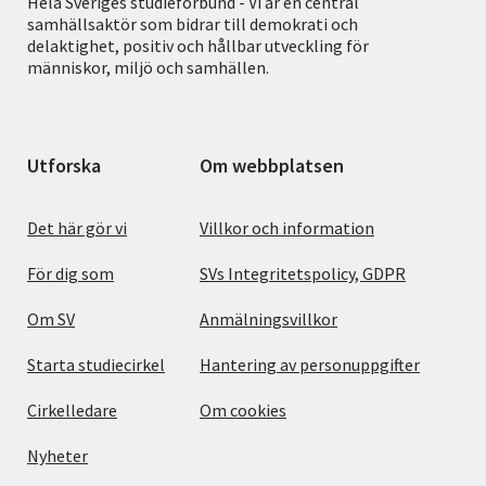
Hela Sveriges studieförbund - Vi är en central
samhällsaktör som bidrar till demokrati och
delaktighet, positiv och hållbar utveckling för
människor, miljö och samhällen.
Utforska
Om webbplatsen
Det här gör vi
Villkor och information
För dig som
SVs Integritetspolicy, GDPR
Om SV
Anmälningsvillkor
Starta studiecirkel
Hantering av personuppgifter
Cirkelledare
Om cookies
Nyheter