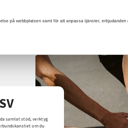
Sök
velse på webbplatsen samt för att anpassa tjänster, erbjudanden 
Om SV
Sta
MANG
 SV
ida samlat stöd, verktyg
örbundskansliet om du