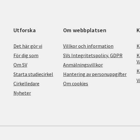
Utforska
Om webbplatsen
K
Det här gör vi
Villkor och information
K
För dig som
SVs Integritetspolicy, GDPR
K
V
Om SV
Anmälningsvillkor
K
Starta studiecirkel
Hantering av personuppgifter
V
Cirkelledare
Om cookies
Nyheter