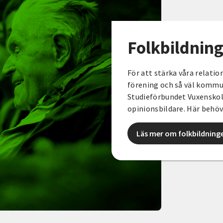
Folkbildnin
För att stärka våra relation
förening och så väl kommune
Studieförbundet Vuxenskol
opinionsbildare. Här behöv
Läs mer om folkbildning