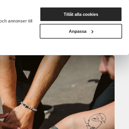
Lyssna
Tillåt alla cookies
och annonser till
rta studiecirkel
Cirkelledare
Nyheter
Avdelningar
Anpassa