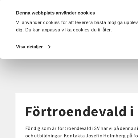
Denna webbplats använder cookies
Vi använder cookies för att leverera bästa möjliga upple
dig. Du kan anpassa vilka cookies du tillåter.
DET HÄR GÖR VI
FÖR DIG SOM
SÖK KURSER OCH EVENE
Visa detaljer
Startsida
/
För dig som
/
Förtroendevald i SV
Förtroendevald i
För dig som är förtroendevald i SV har vi på denna s
och utbildningar. Kontakta Josefin Holmberg på f