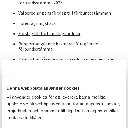
förbundsstämma 2025
Valberedningens förslag till förbundsstämman
Föredragningslista
Förslag till förhandlingsordning
Rapport angående beslut vid föregående
förbundsstämma
Rapport angående översyn redovisningscentralen
och löneenheten
Rapport om uppdraget att definiera lokal
förankring
Denna webbplats använder cookies
Organisationsresan - vägen mot framtidens
studieförbund
Vi använder cookies för att leverera bästa möjliga
upplevelse på webbplatsen samt för att anpassa tjänster,
Organisationsresan - rapport första året
erbjudanden och annonser till dig. Du kan anpassa vilka
Stadgeutredning
cookies du tillåter.
Återställning av ersättning för internmoms