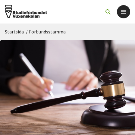
Startsida
/
Förbundsstämma
Det här gör vi
För dig som
Sök kurser och evenemang
Om SV
Starta studiecirkel
Cirkelledare