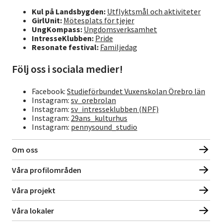
Kul på Landsbygden:
Utflyktsmål och aktiviteter
GirlUnit:
Mötesplats för tjejer
UngKompass:
Ungdomsverksamhet
IntresseKlubben:
Pride
Resonate festival:
Familjedag
Följ oss i sociala medier!
Facebook:
Studieförbundet Vuxenskolan Örebro län
Instagram:
sv_orebrolan
Instagram:
sv_intresseklubben (NPF)
Instagram:
29ans_kulturhus
Instagram:
pennysound_studio
Om oss
Våra profilområden
Våra projekt
Våra lokaler