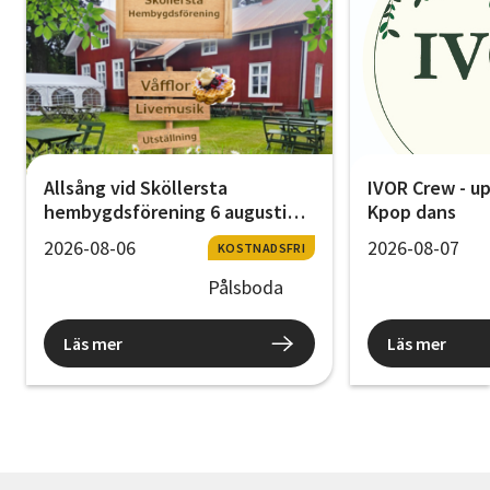
Allsång vid Sköllersta
IVOR Crew - u
hembygdsförening 6 augusti
Kpop dans
kl.18.30
2026-08-06
2026-08-07
KOSTNADSFRI
Pålsboda
Läs mer
Läs mer