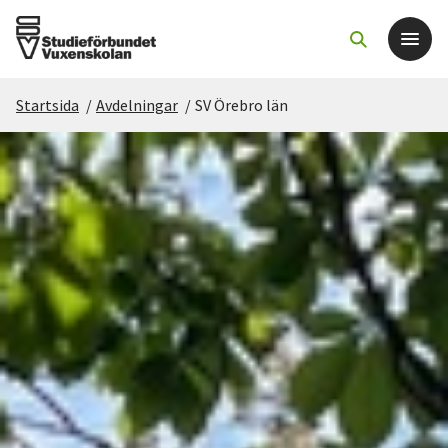
Startsida
/
Avdelningar
/
SV Örebro län
Det här gör vi
För dig som
Sök kurser och evenemang
Om SV
Starta studiecirkel
Cirkelledare