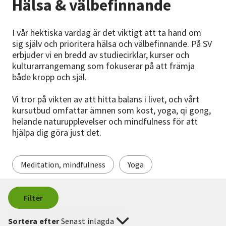
Hälsa & välbefinnande
Nyheter
I vår hektiska vardag är det viktigt att ta hand om
Avdelningar
sig själv och prioritera hälsa och välbefinnande. På SV
erbjuder vi en bredd av studiecirklar, kurser och
kulturarrangemang som fokuserar på att främja
både kropp och själ.
Lyssna
Vi tror på vikten av att hitta balans i livet, och vårt
kursutbud omfattar ämnen som kost, yoga, qi gong,
helande naturupplevelser och mindfulness för att
hjälpa dig göra just det.
Meditation, mindfulness
Yoga
Filter
Sortera efter
Senast inlagda