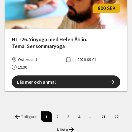
800 SEK
HT -26. Yinyoga med Helen Åhlin.
Tema: Sensommaryoga
Östersund
tis 2026-09-01
19:30
Läs mer och anmäl
Tidigare
1
2
3
4
...
21
22
Nästa