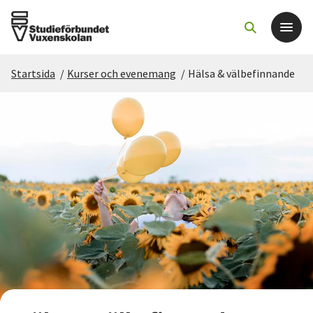
Startsida
/
Kurser och evenemang
/
Hälsa & välbefinnande
Det här gör vi
För dig som
Sök kurser och evenemang
Om SV
Starta studiecirkel
Cirkelledare