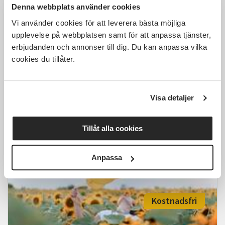
Denna webbplats använder cookies
Vi använder cookies för att leverera bästa möjliga
upplevelse på webbplatsen samt för att anpassa tjänster,
erbjudanden och annonser till dig. Du kan anpassa vilka
Jungiansk drömanalys –
upptäck budskapen i dina
cookies du tillåter.
drömmar
Västerås
tis 2026-09-29
Visa detaljer
18:00
7 Tillfällen
Tillåt alla cookies
Läs mer och anmäl
Anpassa
Kostnadsfri