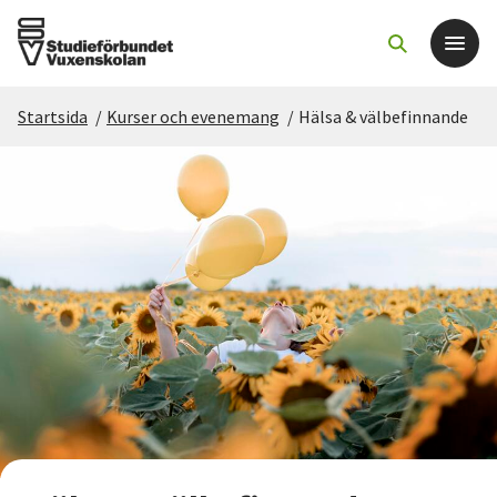
Startsida
/
Kurser och evenemang
/
Hälsa & välbefinnande
Det här gör vi
För dig som
Sök kurser och evenemang
Om SV
Starta studiecirkel
Cirkelledare