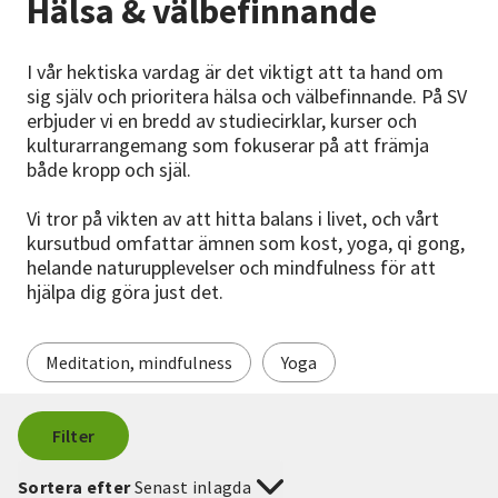
Hälsa & välbefinnande
Nyheter
I vår hektiska vardag är det viktigt att ta hand om
Avdelningar
sig själv och prioritera hälsa och välbefinnande. På SV
erbjuder vi en bredd av studiecirklar, kurser och
kulturarrangemang som fokuserar på att främja
både kropp och själ.
Lyssna
Vi tror på vikten av att hitta balans i livet, och vårt
kursutbud omfattar ämnen som kost, yoga, qi gong,
helande naturupplevelser och mindfulness för att
hjälpa dig göra just det.
Meditation, mindfulness
Yoga
Filter
Sortera efter
Senast inlagda