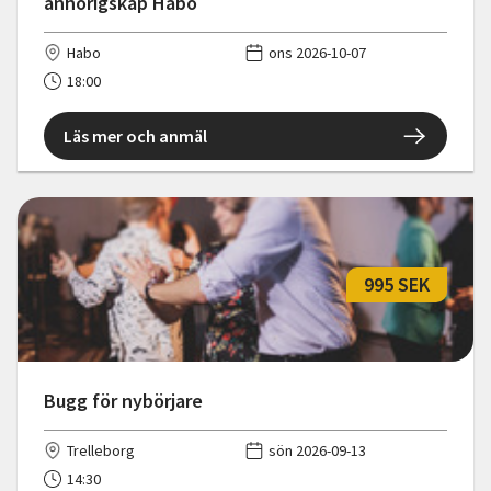
anhörigskap Habo
Habo
ons 2026-10-07
18:00
Läs mer och anmäl
995 SEK
Bugg för nybörjare
Trelleborg
sön 2026-09-13
14:30