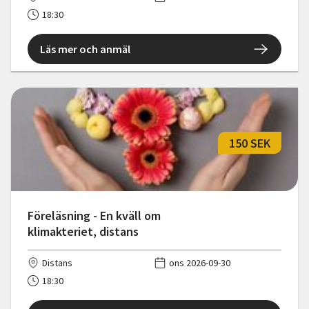
18:30
Läs mer och anmäl
150 SEK
Föreläsning - En kväll om
klimakteriet, distans
Distans
ons 2026-09-30
18:30