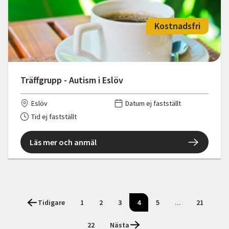
Kostnadsfri
Träffgrupp - Autism i Eslöv
Eslöv
Datum ej fastställt
Tid ej fastställt
Läs mer och anmäl
Tidigare
1
2
3
4
5
...
21
22
Nästa