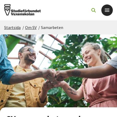
Startsida
/
Om SV
/
Samarbeten
Det här gör vi
För dig som
Sök kurser och evenemang
Om SV
Starta studiecirkel
Cirkelledare