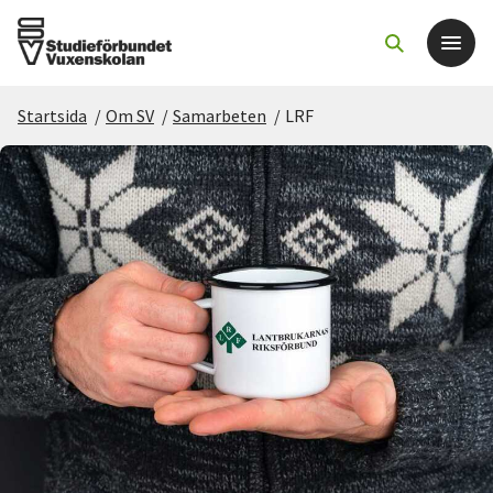
Startsida
/
Om SV
/
Samarbeten
/
LRF
Det här gör vi
För dig som
Sök kurser och evenemang
Om SV
Starta studiecirkel
Cirkelledare