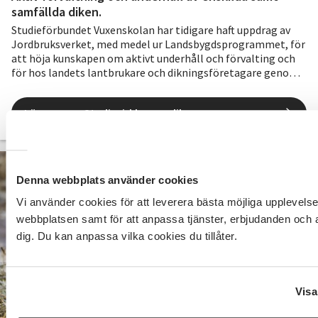
samfällda diken.
Studieförbundet Vuxenskolan har tidigare haft uppdrag av
Jordbruksverket, med medel ur Landsbygdsprogrammet, för
att höja kunskapen om aktivt underhåll och förvalting och
för hos landets lantbrukare och dikningsföretagare genom
studiecirklar och andra aktiviteter.
Läs mer om Studiecirklar om diken
Denna webbplats använder cookies
Vi använder cookies för att leverera bästa möjliga upplevels
webbplatsen samt för att anpassa tjänster, erbjudanden och a
dig. Du kan anpassa vilka cookies du tillåter.
Visa