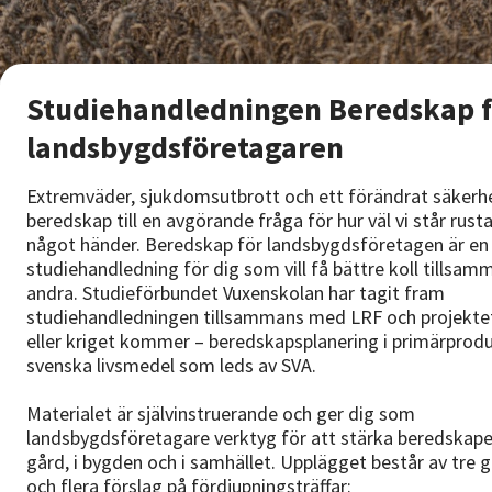
Studiehandledningen Beredskap f
landsbygdsföretagaren
Extremväder, sjukdomsutbrott och ett förändrat säkerh
beredskap till en avgörande fråga för hur väl vi står rus
något händer. Beredskap för landsbygdsföretagen är en
studiehandledning för dig som vill få bättre koll tillsa
andra. Studieförbundet Vuxenskolan har tagit fram
studiehandledningen tillsammans med LRF och projektet
eller kriget kommer – beredskapsplanering i primärprod
svenska livsmedel som leds av SVA.
Materialet är självinstruerande och ger dig som
landsbygdsföretagare verktyg för att stärka beredskape
gård, i bygden och i samhället. Upplägget består av tre g
och flera förslag på fördjupningsträffar: