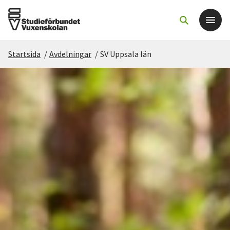
Startsida
/
Avdelningar
/
SV Uppsala län
Det här gör vi
För dig som
Sök kurser och evenemang
Om SV
Starta studiecirkel
Cirkelledare