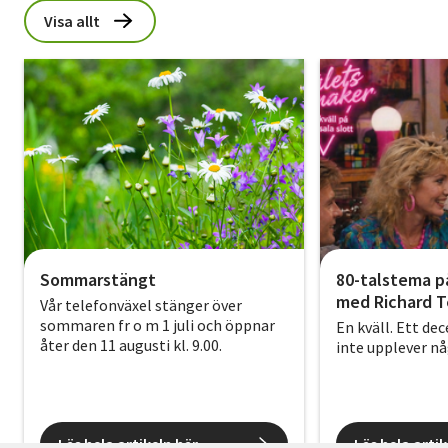
Visa allt
Sommarstängt
80-talstema p
med Richard T
Vår telefonväxel stänger över
sommaren fr o m 1 juli och öppnar
En kväll. Ett de
åter den 11 augusti kl. 9.00.
inte upplever n
Läs hela artikeln här
Läs hela artik