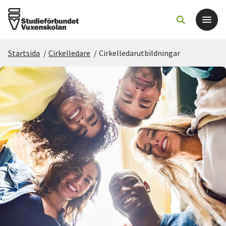
Startsida
/
Cirkelledare
/
Cirkelledarutbildningar
Det här gör vi
För dig som
Sök kurser och evenemang
Om SV
Starta studiecirkel
Cirkelledare