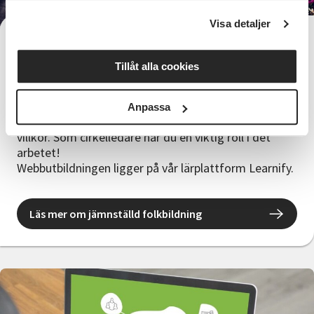
Visa detaljer
Jämställd folkbildning
Tillåt alla cookies
Studieförbundet Vuxenskolan agerar för att skapa
ett samhälle där varje människa får vara med och
växa genom kunskap. Hos oss ska alla känna sig
Anpassa
trygga, få ett bra bemötande och kunna delta på lika
villkor. Som cirkelledare har du en viktig roll i det
arbetet!
Webbutbildningen ligger på vår lärplattform Learnify.
Läs mer om jämnställd folkbildning