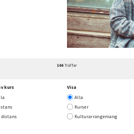
166
Träffar
av kurs
Visa
lla
Alla
istans
Kurser
j distans
Kulturarrangemang