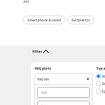
oss.
Smartphone & mobil
Surfplattor
Filter
Välj plats
Typ 
A
Välj län
D
E
Välj ort
Välj län