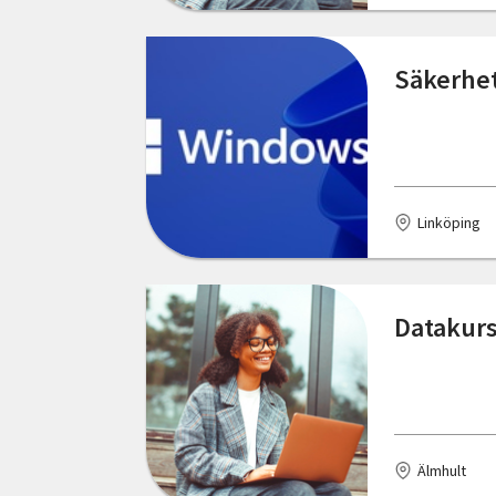
Östersund
Säkerhet
Linköping
Datakurs
Älmhult