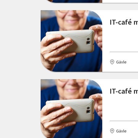
Skåne län
Göteborg
IT-café 
Stockholms län
Halmstad
Södermanlands län
Haparanda
Uppsala län
Hedekas
Gävle
Värmlands län
Hultsfred
Västerbottens län
Hyltebruk
IT-café 
Västernorrlands län
Hällevadsholm
Västmanlands län
Jönköping
Västra Götalands län
Karlshamn
Örebro län
Gävle
Karlstad