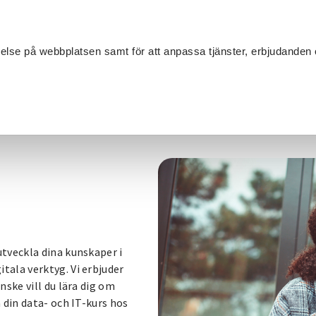
Sök
velse på webbplatsen samt för att anpassa tjänster, erbjudanden 
Om SV
Sta
MANG
tveckla dina kunskaper i
ala verktyg. Vi erbjuder
ske vill du lära dig om
 din data- och IT-kurs hos