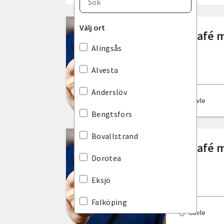
Blekinge län
Välj ort
IT-café 
Dalarnas län
Alingsås
Gotlands län
Alvesta
Gävleborgs län
Anderslöv
Gävle
Hallands län
Bengtsfors
Jämtlands län
Bovallstrand
IT-café 
Jönköpings län
Dorotea
Kalmar län
Eksjö
Kronobergs län
Falköping
Gävle
Norrbottens län
Gävle