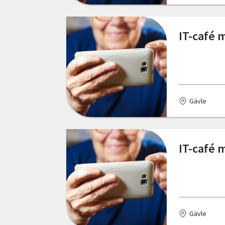
Nordmaling
IT-café 
Norrköping
Nässjö
Oskarshamn
Gävle
Robertsfors
Skellefteå
IT-café 
Skövde
Stockholm
Svängsta
Tranås
Gävle