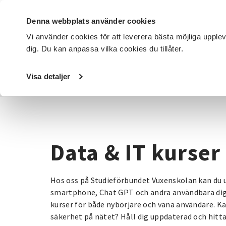
Denna webbplats använder cookies
Vi använder cookies för att leverera bästa möjliga upple
dig. Du kan anpassa vilka cookies du tillåter.
DET HÄR GÖR VI
FÖR DIG SOM
SÖK KURSER OCH EVENE
Visa detaljer
Startsida
/
Kurser och evenemang
/
Data & IT kurser
Data & IT kurser
Hos oss på Studieförbundet Vuxenskolan kan du u
smartphone, Chat GPT och andra användbara digit
kurser för både nybörjare och vana användare. Kan
säkerhet på nätet? Håll dig uppdaterad och hitta