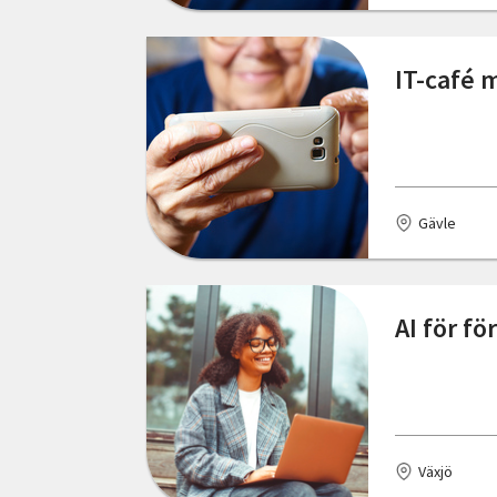
Trelleborg
Uddevalla
IT-café 
Umeå
Vilhelmina
Vimmerby
Gävle
Vännäs
Växjö
AI för fö
Åmål
Åsele
Älmhult
Växjö