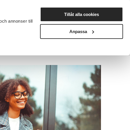
Lyssna
Tillåt alla cookies
och annonser till
rta studiecirkel
Cirkelledare
Nyheter
Avdelningar
Anpassa