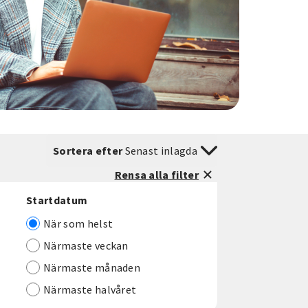
Sortera efter
Senast inlagda
Rensa alla filter
Startdatum
När som helst
Närmaste veckan
Närmaste månaden
Närmaste halvåret