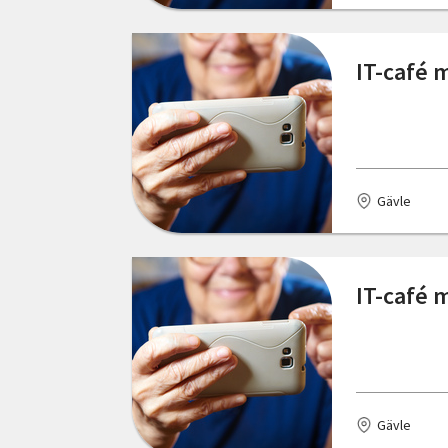
Östergötlands län
Kungshamn
IT-café 
Laholm
Lindome
Linköping
Gävle
Malmö
Markaryd
IT-café 
Mellerud
Mora
Munkedal
Gävle
Mönsterås