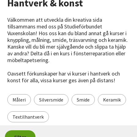
Hantverk & konst
Nyheter
Välkommen att utveckla din kreativa sida
Avdelningar
tillsammans med oss på Studieförbundet
Vuxenskolan! Hos oss kan du bland annat gå kurser i
knyppling, målning, smide, träsvarvning och keramik.
Lyssna
Kanske vill du bli mer självgående och slippa ta hjälp
av andra? Delta då i en kurs i fönsterreparation eller
möbeltapetsering.
Oavsett förkunskaper har vi kurser i hantverk och
konst för alla, vissa kurser ges även på distans!
Måleri
Silversmide
Smide
Keramik
Textilhantverk