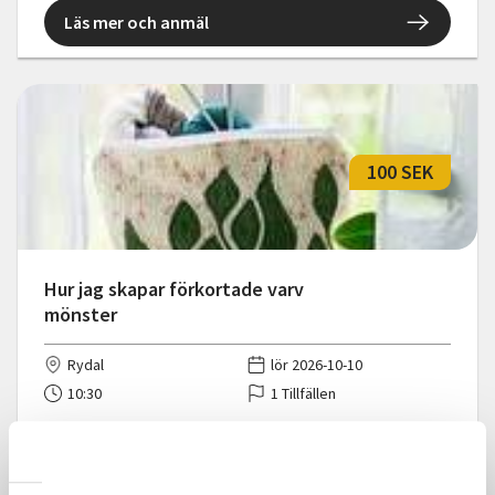
Läs mer och anmäl
100 SEK
Hur jag skapar förkortade varv
mönster
Rydal
lör 2026-10-10
10:30
1 Tillfällen
Läs mer och anmäl