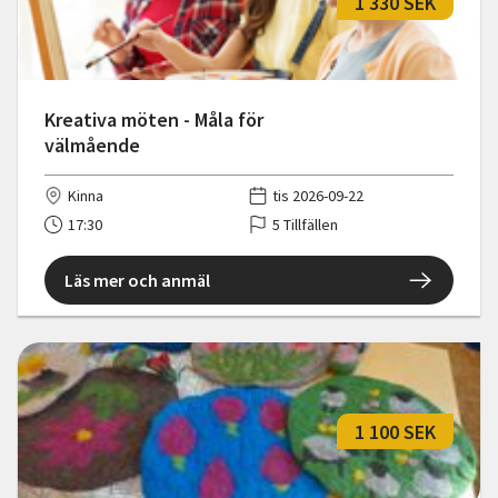
1 330 SEK
Kreativa möten - Måla för
välmående
Kinna
tis 2026-09-22
17:30
5 Tillfällen
Läs mer och anmäl
1 100 SEK