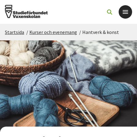
Startsida
/
Kurser och evenemang
/
Hantverk & konst
Det här gör vi
För dig som
Sök kurser och evenemang
Om SV
Starta studiecirkel
Cirkelledare