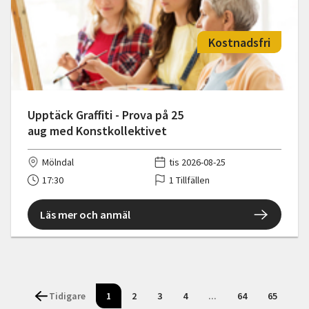
Kostnadsfri
Upptäck Graffiti - Prova på 25
aug med Konstkollektivet
Mölndal
tis 2026-08-25
17:30
1 Tillfällen
Läs mer och anmäl
Tidigare
1
2
3
4
...
64
65