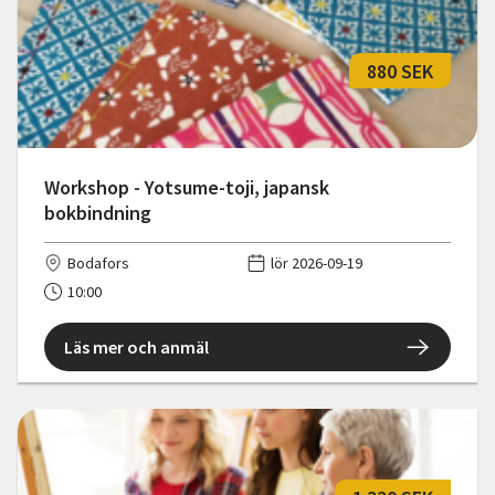
880 SEK
Workshop - Yotsume-toji, japansk
bokbindning
Bodafors
lör 2026-09-19
10:00
Läs mer och anmäl