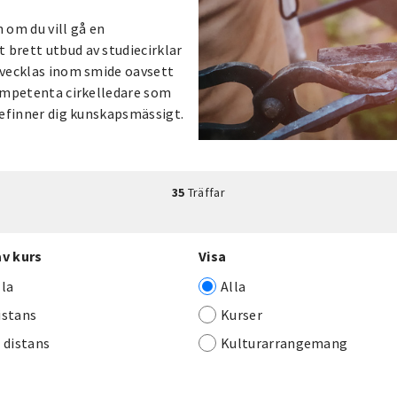
 om du vill gå en
 brett utbud av studiecirklar
utvecklas inom smide oavsett
 kompetenta cirkelledare som
 befinner dig kunskapsmässigt.
35
Träffar
av kurs
Visa
lla
Alla
istans
Kurser
j distans
Kulturarrangemang