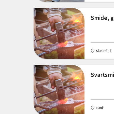
Skåne län
Tollered
Smide, 
Stockholms län
Åseda
Södermanlands län
Uppsala län
Skellefteå
Värmlands län
Västerbottens län
Svartsmi
Västernorrlands län
Västmanlands län
Västra Götalands län
Örebro län
Lund