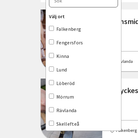
Blekinge län
Välj ort
Järnsmid
Dalarnas län
Falkenberg
Gotlands län
Fengersfors
Gävleborgs län
Kinna
Rävlanda
Hallands län
Lund
Jämtlands län
Löberöd
Smyckesl
Jönköpings län
Mörrum
Kalmar län
Rävlanda
Kronobergs län
Skellefteå
Falkenberg
Norrbottens län
Tidaholm