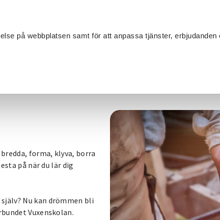
Sök
velse på webbplatsen samt för att anpassa tjänster, erbjudanden 
Om SV
Sta
MANG
Smide
 bredda, forma, klyva, borra
testa på när du lär dig
 själv? Nu kan drömmen bli
örbundet Vuxenskolan.