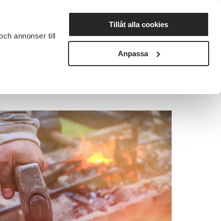
Lyssna
Tillåt alla cookies
och annonser till
rta studiecirkel
Cirkelledare
Nyheter
Avdelningar
Anpassa