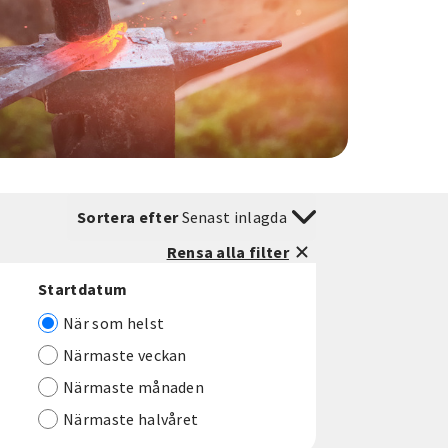
Sortera efter
Senast inlagda
Rensa alla filter
Startdatum
När som helst
Närmaste veckan
Närmaste månaden
Närmaste halvåret