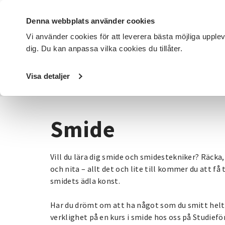
Denna webbplats använder cookies
Vi använder cookies för att leverera bästa möjliga upple
dig. Du kan anpassa vilka cookies du tillåter.
DET HÄR GÖR VI
FÖR DIG SOM
SÖK KURSER OCH EVENE
Visa detaljer
Startsida
/
Kurser och evenemang
/
Hantverk & konst
/
Smide
Vill du lära dig smide och smidestekniker? Räcka,
och nita – allt det och lite till kommer du att få 
smidets ädla konst.
Har du drömt om att ha något som du smitt helt
verklighet på en kurs i smide hos oss på Studief