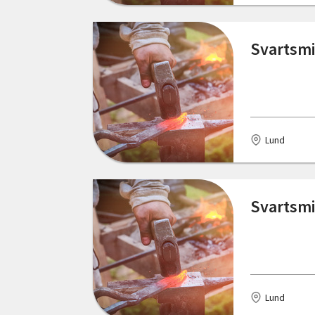
Östergötlands län
Svartsmi
Lund
Svartsmi
Lund