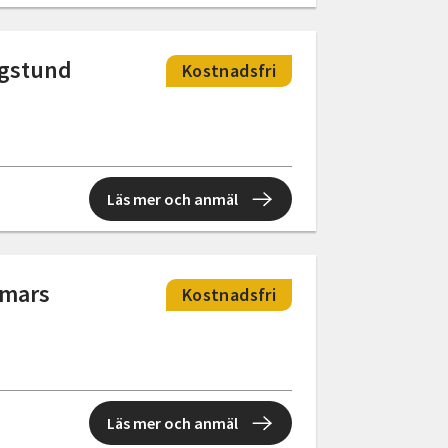
ogstund
Kostnadsfri
Läs mer och anmäl
mmars
Kostnadsfri
Läs mer och anmäl