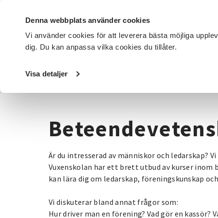
Denna webbplats använder cookies
Vi använder cookies för att leverera bästa möjliga upple
dig. Du kan anpassa vilka cookies du tillåter.
DET HÄR GÖR VI
FÖR DIG SOM
SÖK KURSER OCH EVENE
Visa detaljer
Startsida
/
Kurser och evenemang
/
Beteendevetenskap
Beteendeveten
Är du intresserad av människor och ledarskap? V
Vuxenskolan har ett brett utbud av kurser inom
kan lära dig om ledarskap, föreningskunskap och
Vi diskuterar bland annat frågor som:
Hur driver man en förening? Vad gör en kassör? 