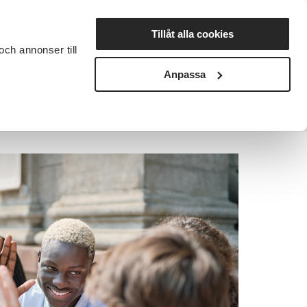
Lyssna
Tillåt alla cookies
och annonser till
rta studiecirkel
Cirkelledare
Nyheter
Avdelningar
Anpassa