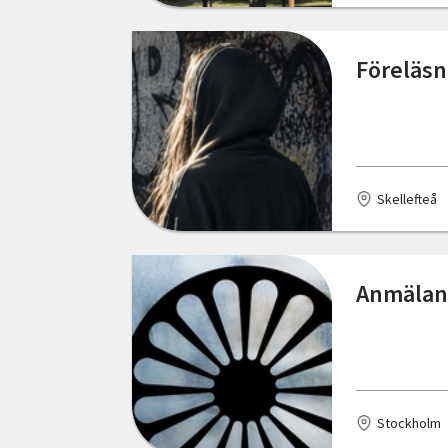
Stockholm
Föreläsn
Strömsund
Svedala
Tomelilla
Skellefteå
Trelleborg
Umeå
Anmälan 
Uppsala
Vellinge
Vetlanda
Västerås
Stockholm