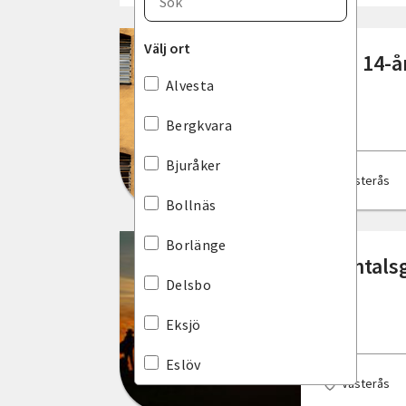
Blekinge län
Välj ort
Ska 14-å
Dalarnas län
Alvesta
Gotlands län
Bergkvara
Gävleborgs län
Bjuråker
Västerås
Hallands län
Bollnäs
Jämtlands län
Borlänge
Samtalsg
Jönköpings län
Delsbo
Kalmar län
Eksjö
Kronobergs län
Eslöv
Västerås
Norrbottens län
Falkenberg