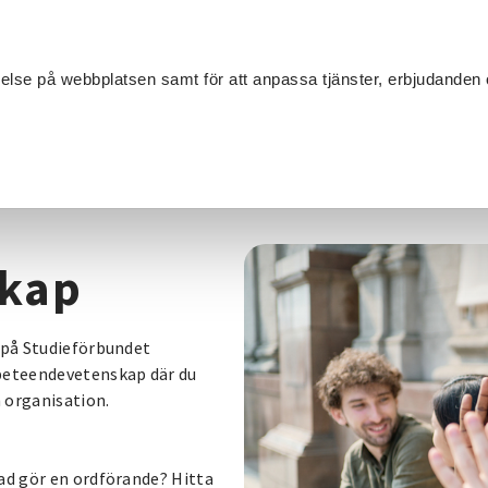
Sök
velse på webbplatsen samt för att anpassa tjänster, erbjudanden 
Om SV
Sta
MANG
skap
i på Studieförbundet
 beteendevetenskap där du
 organisation.
Vad gör en ordförande? Hitta