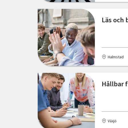
Växjö
Ystad
Läs och 
Örebro
Östersund
Halmstad
Hållbar 
Växjö