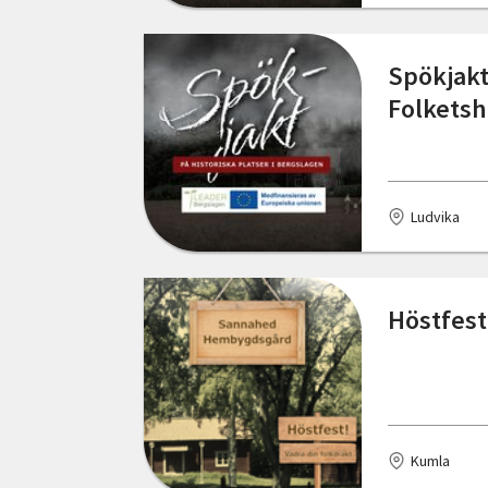
Östergötlands län
Kumla
Spökjakt
Kungsbacka
Folkets
Lerum
Ludvika
Ludvika
Nybro
Nyhammar
Höstfest
Nässjö
Sjöbo
Skellefteå
Kumla
Skurup