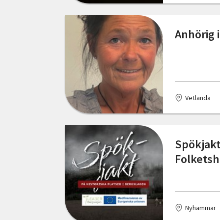
Skåne län
Gävle
Anhörig 
Stockholms län
Göteborg
Södermanlands län
Halmstad
Uppsala län
Henån
Vetlanda
Värmlands län
Huddinge
Västerbottens län
Hyltebruk
Spökjakt
Västernorrlands län
Hässleholm
Folkets
Västmanlands län
Järpen
Västra Götalands län
Karlshamn
Örebro län
Nyhammar
Karlstad