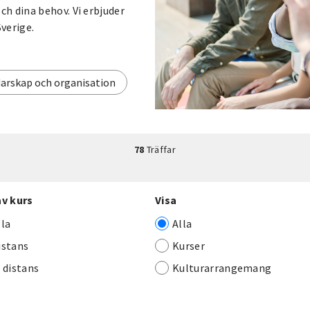
h dina behov. Vi erbjuder
Sverige.
arskap och organisation
78
Träffar
av kurs
Visa
lla
Alla
istans
Kurser
j distans
Kulturarrangemang