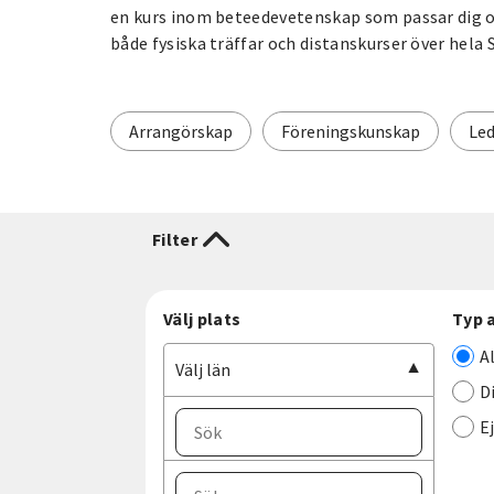
en kurs inom beteedevetenskap som passar dig oc
både fysiska träffar och distanskurser över hela 
Arrangörskap
Föreningskunskap
Led
Filter
Välj plats
Typ 
A
Välj län
D
E
Välj ort
Välj län