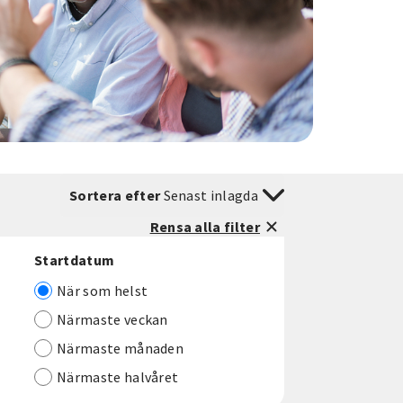
Sortera efter
Senast inlagda
Rensa alla filter
Startdatum
När som helst
Närmaste veckan
Närmaste månaden
Närmaste halvåret