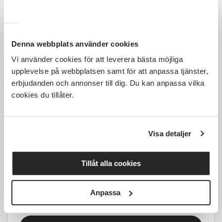
Delsbo
mån 2026-08-10
10:00
1 Tillfällen
Denna webbplats använder cookies
Läs mer och anmäl
Vi använder cookies för att leverera bästa möjliga
upplevelse på webbplatsen samt för att anpassa tjänster,
erbjudanden och annonser till dig. Du kan anpassa vilka
cookies du tillåter.
900 SEK
Visa detaljer
Tillåt alla cookies
Grundutbildning Barn-HLR
Falkenberg
ons 2026-09-02
Anpassa
17:30
1 Tillfällen