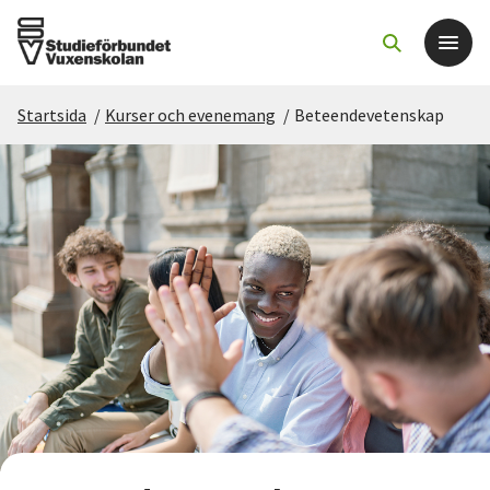
Startsida
/
Kurser och evenemang
/
Beteendevetenskap
Det här gör vi
För dig som
Sök kurser och evenemang
Om SV
Starta studiecirkel
Cirkelledare