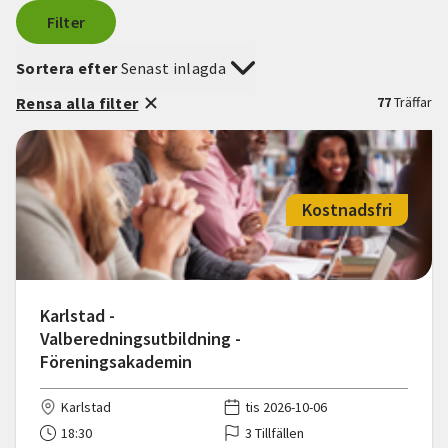
Filter
Sortera efter
Senast inlagda
Rensa alla filter
77
Träffar
Kostnadsfri
Karlstad -
Valberedningsutbildning -
Föreningsakademin
Karlstad
tis 2026-10-06
18:30
3 Tillfällen