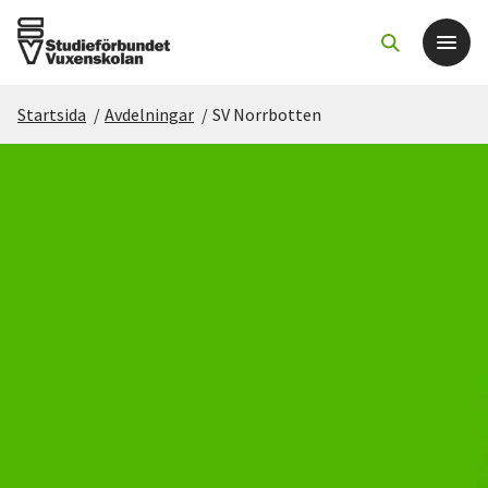
Startsida
/
Avdelningar
/
SV Norrbotten
Det här gör vi
För dig som
Sök kurser och evenemang
Om SV
Starta studiecirkel
Cirkelledare