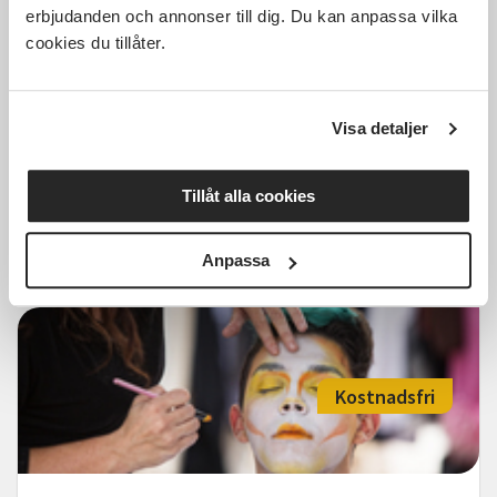
erbjudanden och annonser till dig. Du kan anpassa vilka
cookies du tillåter.
Livet och kärleken - Musikalisk
resa med Åsa Fång mfl (Aktiva
Seniorer Lerum)
Visa detaljer
Lerum
fre 2026-10-23
12:00
1 Tillfällen
Tillåt alla cookies
Läs mer och anmäl
Anpassa
Kostnadsfri