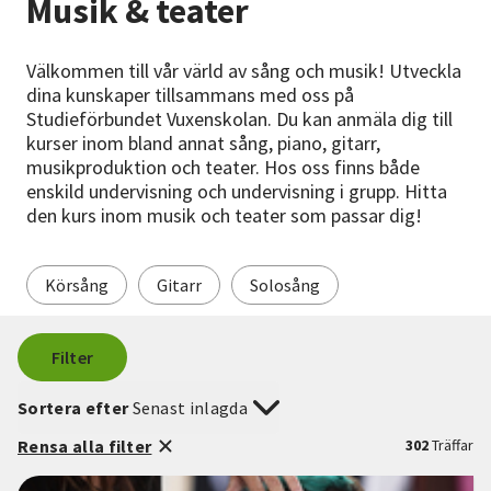
Musik & teater
Nyheter
Välkommen till vår värld av sång och musik! Utveckla
Avdelningar
dina kunskaper tillsammans med oss på
Studieförbundet Vuxenskolan. Du kan anmäla dig till
kurser inom bland annat sång, piano, gitarr,
musikproduktion och teater. Hos oss finns både
Lyssna
enskild undervisning och undervisning i grupp. Hitta
den kurs inom musik och teater som passar dig!
Körsång
Gitarr
Solosång
Filter
Sortera efter
Senast inlagda
Rensa alla filter
302
Träffar