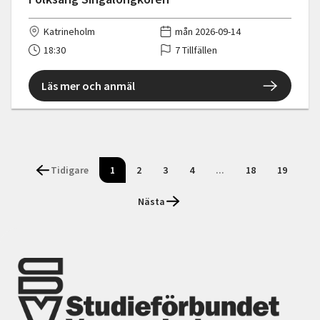
Katrineholm
mån 2026-09-14
18:30
7 Tillfällen
Läs mer och anmäl
Tidigare
1
2
3
4
...
18
19
Nästa