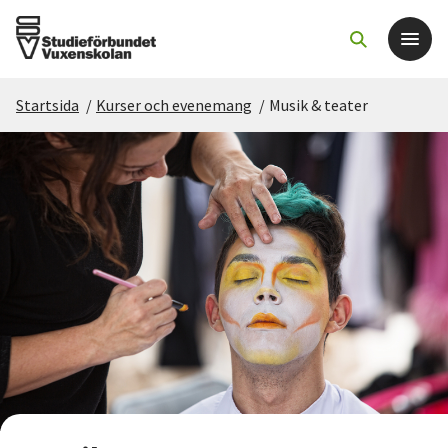
Startsida
/
Kurser och evenemang
/
Musik & teater
Det här gör vi
För dig som
Sök kurser och evenemang
Om SV
Starta studiecirkel
Cirkelledare