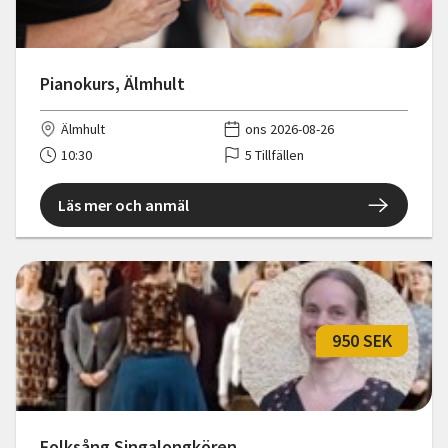
Pianokurs, Älmhult
Älmhult
ons 2026-08-26
10:30
5 Tillfällen
Läs mer och anmäl
950 SEK
Folksång Singalongkören