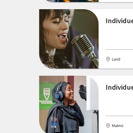
Östergötlands län
Individu
Lund
Individu
Malmö