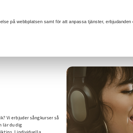
Sök
velse på webbplatsen samt för att anpassa tjänster, erbjudanden 
Om SV
Sta
MANG
osång
? Vi erbjuder sångkurser så
n lär du dig
ips. I individuella