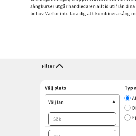
sångkurser utgår handledaren alltid utifrån din
behov. Varför inte lära dig att kombinera sång 
Filter
Välj plats
Typ 
A
Välj län
D
E
Välj ort
Välj län