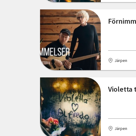
Skåne län
Förnimm
Stockholms län
Södermanlands län
Uppsala län
Järpen
Värmlands län
Västerbottens län
Violetta
Västernorrlands län
Västmanlands län
Västra Götalands län
Örebro län
Järpen