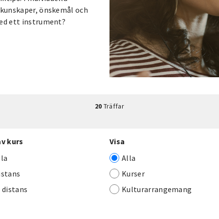
a kunskaper, önskemål och
med ett instrument?
20
Träffar
av kurs
Visa
lla
Alla
istans
Kurser
j distans
Kulturarrangemang