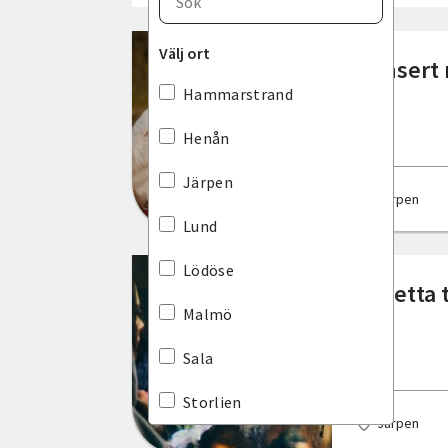
Blekinge län
Välj ort
Konsert
Dalarnas län
Hammarstrand
Gotlands län
Henån
Gävleborgs län
Järpen
Järpen
Hallands län
Lund
Jämtlands län
Lödöse
Violetta
Jönköpings län
Malmö
Kalmar län
Sala
Kronobergs län
Storlien
Järpen
Norrbottens län