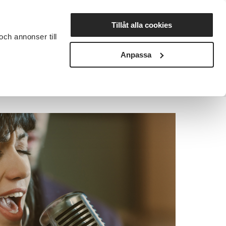
Lyssna
Tillåt alla cookies
och annonser till
rta studiecirkel
Cirkelledare
Nyheter
Avdelningar
Anpassa