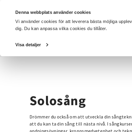
Denna webbplats använder cookies
Vi använder cookies för att leverera bästa möjliga upple
dig. Du kan anpassa vilka cookies du tillåter.
DET HÄR GÖR VI
FÖR DIG SOM
SÖK KURSER OCH EVENE
Visa detaljer
Startsida
/
Kurser och evenemang
/
Musik & teater
/
Sol
Solosång
Drömmer du också om att utveckla din sångteknik
att du kan ta din sång till nästa nivå. I sångkurse
andningsövningar, kroppsmedvetenhet och teknikt