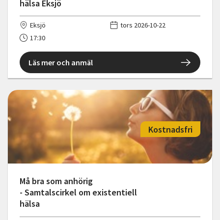
hälsa Eksjö
Eksjö
tors 2026-10-22
17:30
Läs mer och anmäl
Kostnadsfri
Må bra som anhörig
- Samtalscirkel om existentiell
hälsa