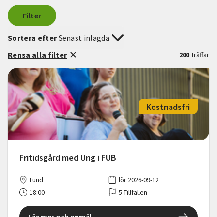
Filter
Sortera efter
Senast inlagda
Rensa alla filter
200
Träffar
Kostnadsfri
Fritidsgård med Ung i FUB
Lund
lör 2026-09-12
18:00
5 Tillfällen
Läs mer och anmäl