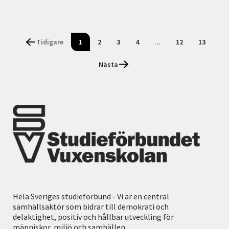
Tidigare
1
2
3
4
...
12
13
Nästa
Hela Sveriges studieförbund - Vi är en central
samhällsaktör som bidrar till demokrati och
delaktighet, positiv och hållbar utveckling för
människor, miljö och samhällen.