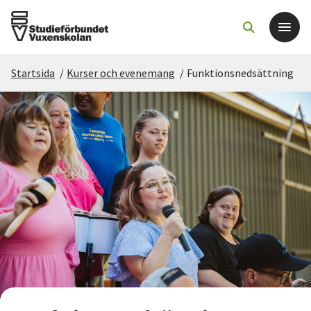
Startsida
/
Kurser och evenemang
/
Funktionsnedsättning
Det här gör vi
För dig som
Sök kurser och evenemang
Om SV
Starta studiecirkel
Cirkelledare