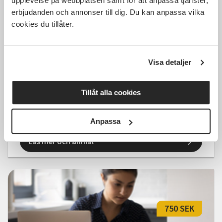
upplevelse på webbplatsen samt för att anpassa tjänster,
erbjudanden och annonser till dig. Du kan anpassa vilka
cookies du tillåter.
1 895 SEK
Visa detaljer
Starta eget i praktik och teori
Tillåt alla cookies
Stockholm
lör 2026-09-19
10:00
2 Tillfällen
Anpassa
Läs mer och anmäl
750 SEK