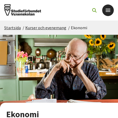
Startsida
/
Kurser och evenemang
/
Ekonomi
Det här gör vi
För dig som
Sök kurser och evenemang
Om SV
Starta studiecirkel
Cirkelledare
Ekonomi